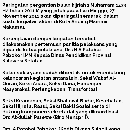
Peringatan pergantian bulan hijriah 1 Muharram 1433
H/Tahun 2011 M yang jatuh pada hari Minggu, 27
November 2011 akan diperingati semarak dalam
suatu kegiatan akbar di Kota Anging Mammiri
Makassar.
Serangkaian dengan kegiatan tersebut
dilaksanakan pertemuan panitia pelaksana yang
dipandu ketua pelaksana, Drs.H.A.Patabai
Pabokori,MM Kepala Dinas Pendidikan Provinsi
Sulawesi Selatan.
Seksi-seksi yang sudah dibentuk untuk mendukung
kelancaran kegiatan antara lain, Seksi Wakaf Al-
Quran, Seksi Acara, Seksi Dana, Hubungan
Masyarakat, Perlengkapan, Transfortasi
Seksi Keamanan, Seksi Shalawat Badar, Kesehatan,
Seksi Hijratul Rasul, Seksi Bakti Sosial serta di
dukung komponen sekretariat yang dikoordinasi
Drs.Abdullah Parewe (Biro Mensprit).
Drs. A.Patabai Pabokori (Kadis Diknas Sulsel) yang