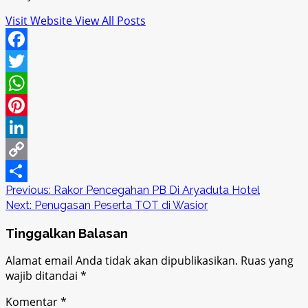
Visit Website
View All Posts
Facebook
Twitter
WhatsApp
Pinterest
LinkedIn
Copy
Post
Previous:
Rakor Pencegahan PB Di Aryaduta Hotel
Link
Share
Next:
Penugasan Peserta TOT di Wasior
navigation
Tinggalkan Balasan
Alamat email Anda tidak akan dipublikasikan.
Ruas yang
wajib ditandai
*
Komentar
*