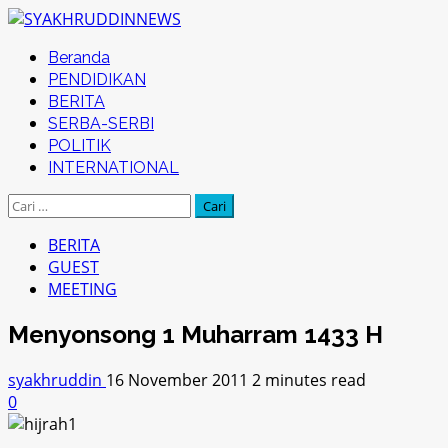
Skip
to
Primary
Beranda
content
Menu
PENDIDIKAN
BERITA
SERBA-SERBI
POLITIK
INTERNATIONAL
Cari
untuk:
BERITA
GUEST
MEETING
Menyonsong 1 Muharram 1433 H
syakhruddin
16 November 2011
2 minutes read
0