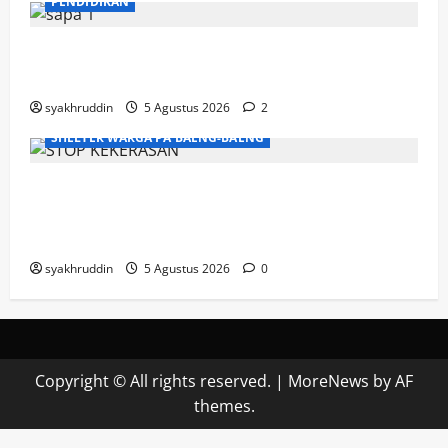
PENDIDIKAN
Mozaik Kehidupan Edisi Kamis, 6 Agustus
2026
syakhruddin
5 Agustus 2026
2
SHELTER WARGA PA'BAENG-BAENG
DP3A Makassar Satukan Langkah Aparat
dan Pendamping Perangi Kekerasan
Seksual
syakhruddin
5 Agustus 2026
0
Copyright © All rights reserved.
|
MoreNews
by AF
themes.