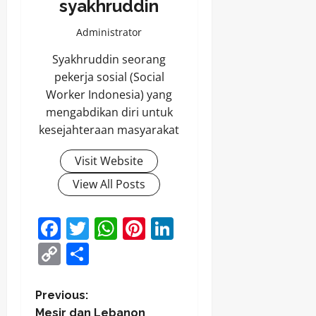
syakhruddin
Administrator
Syakhruddin seorang
pekerja sosial (Social
Worker Indonesia) yang
mengabdikan diri untuk
kesejahteraan masyarakat
Visit Website
View All Posts
Facebook
Twitter
WhatsApp
Pinterest
LinkedIn
Copy
Share
Link
P
Previous:
Mesir dan Lebanon