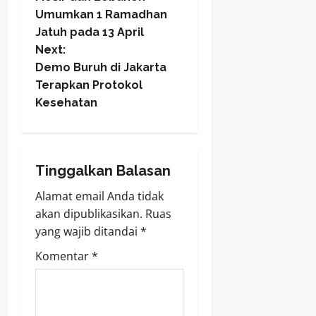
o
Umumkan 1 Ramadhan
Jatuh pada 13 April
s
Next:
t
Demo Buruh di Jakarta
Terapkan Protokol
n
Kesehatan
a
v
Tinggalkan Balasan
i
Alamat email Anda tidak
akan dipublikasikan.
Ruas
g
yang wajib ditandai
*
a
Komentar
*
t
i