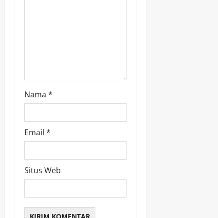
o
n
Nama
*
Email
*
Situs Web