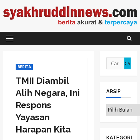
Skip
to
content
Primary
Menu
Cari
BERITA
untuk:
TMII Diambil
Alih Negara, Ini
ARSIP
Respons
ARSIP
Yayasan
Harapan Kita
KATEGORI