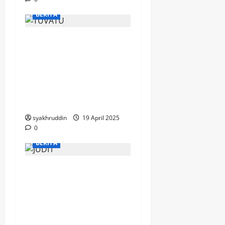
BERITA
Tuvalu Resmikan ATM
Pertama: Langkah
Kecil Menuju
Modernisasi Finansial
di Tengah Ancaman
Iklim
syakhruddin
19 April 2025
0
BERITA
Polda Metro Jaya
Tangkap 14 Tersangka
Kasus Judi Online yang
Libatkan Oknum
Komdigi