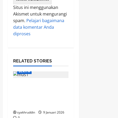
Situs ini menggunakan
Akismet untuk mengurangi
spam.
Pelajari bagaimana
data komentar Anda
diproses
RELATED STORIES
BERITA
Catatan ringan dari
Musrenbang: Menjahit
Mimpi di Pa’Baeng-
Baeng
syakhruddin
9 Januari 2026
0