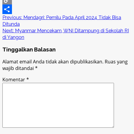
Copy
Post
Previous:
Mendagri: Pemilu Pada April 2024 Tidak Bisa
Link
Share
Ditunda
navigation
Next:
Myanmar Mencekam, WNI Ditampung di Sekolah RI
di Yangon
Tinggalkan Balasan
Alamat email Anda tidak akan dipublikasikan.
Ruas yang
wajib ditandai
*
Komentar
*