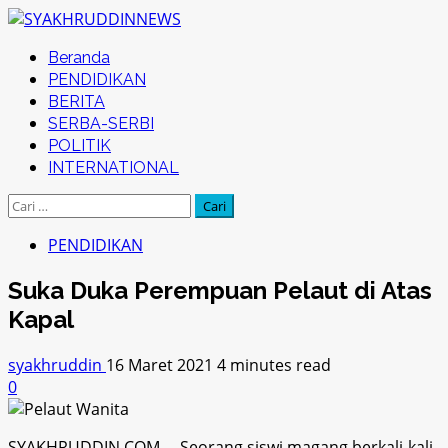
Skip
to
Primary
Beranda
content
Menu
PENDIDIKAN
BERITA
SERBA-SERBI
POLITIK
INTERNATIONAL
Cari
untuk:
PENDIDIKAN
Suka Duka Perempuan Pelaut di Atas
Kapal
syakhruddin
16 Maret 2021
4 minutes read
0
SYAKHRUDDIN.COM – Seorang siswi magang berkali-kali