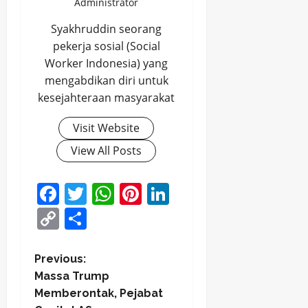
Administrator
Syakhruddin seorang
pekerja sosial (Social
Worker Indonesia) yang
mengabdikan diri untuk
kesejahteraan masyarakat
Visit Website
View All Posts
Facebook
Twitter
WhatsApp
Pinterest
LinkedIn
Copy
Share
Link
P
Previous:
Massa Trump
o
Memberontak, Pejabat