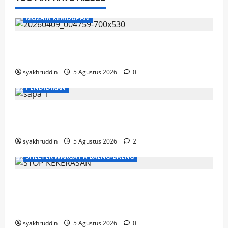
MOZAIK KEHIDUPAN
Mozaik Kehidupan Edisi Jumat, 7 Agustus
2026
syakhruddin
5 Agustus 2026
0
PENDIDIKAN
Mozaik Kehidupan Edisi Kamis, 6 Agustus
2026
syakhruddin
5 Agustus 2026
2
SHELTER WARGA PA'BAENG-BAENG
DP3A Makassar Satukan Langkah Aparat
dan Pendamping Perangi Kekerasan
Seksual
syakhruddin
5 Agustus 2026
0