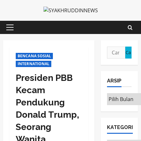
Skip
to
content
Primary
Menu
Cari
BENCANA SOSIAL
untuk:
INTERNATIONAL
Presiden PBB
ARSIP
Kecam
ARSIP
Pendukung
Donald Trump,
Seorang
KATEGORI
Wanita