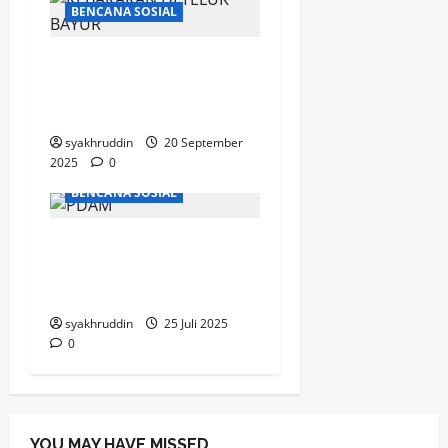
BENCANA SOSIAL
Kebakaran di Teluk
Bayur Makassar, Satu
Korban Jiwa Meninggal
syakhruddin
20 September
2025
0
BENCANA SOSIAL
Waspada Penggunaan
Air PDAM Mulai 27 Juli
s/d 3 Agustus 2025
syakhruddin
25 Juli 2025
0
YOU MAY HAVE MISSED