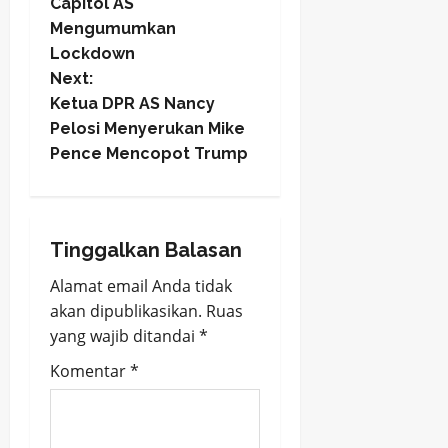
Capitol AS
s
Mengumumkan
t
Lockdown
Next:
n
Ketua DPR AS Nancy
Pelosi Menyerukan Mike
a
Pence Mencopot Trump
v
i
Tinggalkan Balasan
g
Alamat email Anda tidak
a
akan dipublikasikan.
Ruas
yang wajib ditandai
*
t
Komentar
*
i
o