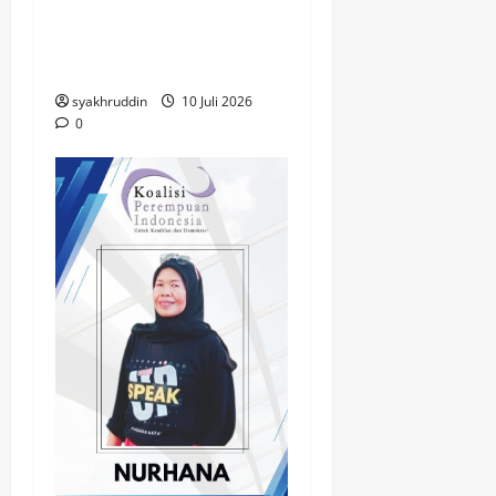
Hemodialisa, Bahagia
yang Mengalir di Hari
Milad ke-67
syakhruddin
10 Juli 2026
0