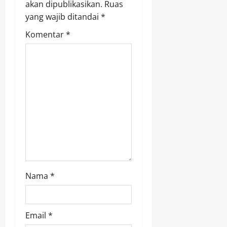
akan dipublikasikan.
Ruas
i
yang wajib ditandai
*
g
Komentar
*
a
t
i
o
n
Nama
*
Email
*