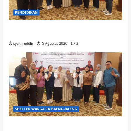
PENDIDIKAN
Mozaik Kehidupan Edisi Kamis, 6 Agustus
2026
syakhruddin
5 Agustus 2026
2
SHELTER WARGA PA'BAENG-BAENG
DP3A Makassar Satukan Langkah Aparat