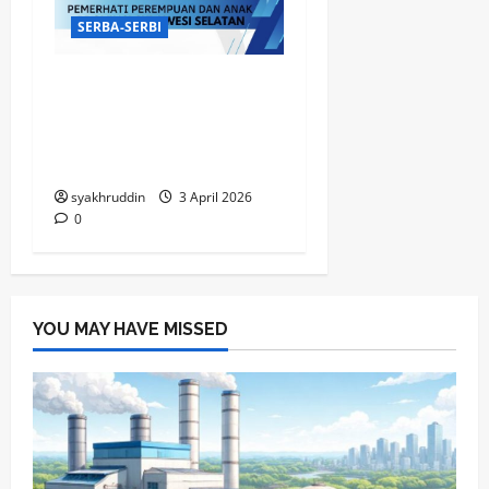
SERBA-SERBI
KPI Makassar bersiap
menapaki perjalanan
penting ke panggung
nasional
syakhruddin
3 April 2026
0
YOU MAY HAVE MISSED