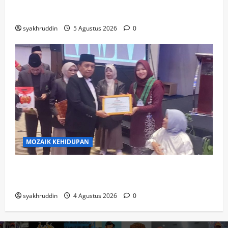
dan Pendamping Perangi Kekerasan
Seksual
syakhruddin
5 Agustus 2026
0
MOZAIK KEHIDUPAN
Mozaik Kehidupan Edisi Rabu, 5 Agustus
2026
syakhruddin
4 Agustus 2026
0