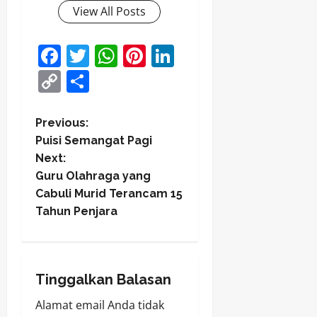
View All Posts
Facebook
Twitter
WhatsApp
Pinterest
LinkedIn
Copy
Share
Link
P
Previous:
Puisi Semangat Pagi
o
Next:
Guru Olahraga yang
s
Cabuli Murid Terancam 15
t
Tahun Penjara
n
a
Tinggalkan Balasan
v
Alamat email Anda tidak