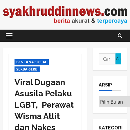
Skip
to
content
Primary
Menu
Cari
BENCANA SOSIAL
untuk:
SERBA-SERBI
Viral Dugaan
ARSIP
Asusila Pelaku
ARSIP
LGBT, Perawat
Wisma Atlit
dan Nakes
KATEGORI