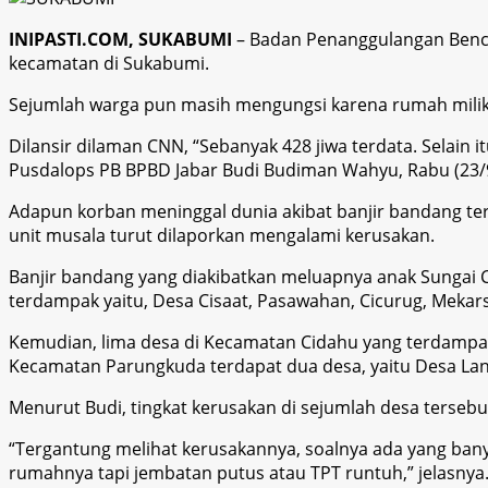
INIPASTI.COM, SUKABUMI
– Badan Penanggulangan Bencan
kecamatan di Sukabumi.
Sejumlah warga pun masih mengungsi karena rumah milik 
Dilansir dilaman CNN, “Sebanyak 428 jiwa terdata. Selain 
Pusdalops PB BPBD Jabar Budi Budiman Wahyu, Rabu (23/9
Adapun korban meninggal dunia akibat banjir bandang ter
unit musala turut dilaporkan mengalami kerusakan.
Banjir bandang yang diakibatkan meluapnya anak Sungai Cic
terdampak yaitu, Desa Cisaat, Pasawahan, Cicurug, Mekar
Kemudian, lima desa di Kecamatan Cidahu yang terdampak
Kecamatan Parungkuda terdapat dua desa, yaitu Desa La
Menurut Budi, tingkat kerusakan di sejumlah desa tersebut
“Tergantung melihat kerusakannya, soalnya ada yang bany
rumahnya tapi jembatan putus atau TPT runtuh,” jelasnya