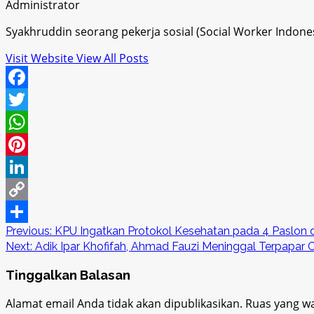
Administrator
Syakhruddin seorang pekerja sosial (Social Worker Indon
Visit Website
View All Posts
Facebook
Twitter
WhatsApp
Pinterest
LinkedIn
Copy
Post
Previous:
KPU Ingatkan Protokol Kesehatan pada 4 Paslon 
Link
Share
Next:
Adik Ipar Khofifah, Ahmad Fauzi Meninggal Terpapar 
navigation
Tinggalkan Balasan
Alamat email Anda tidak akan dipublikasikan.
Ruas yang wa