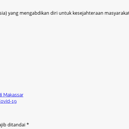
esia) yang mengabdikan diri untuk kesejahteraan masyaraka
di Makassar
Covid-19
jib ditandai
*