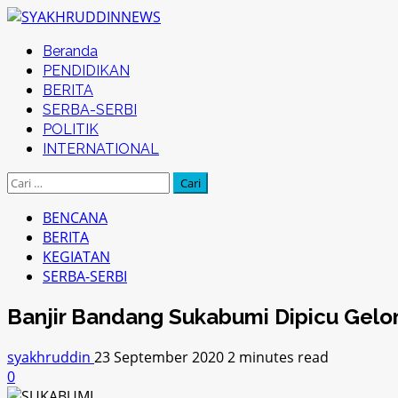
Skip
to
Primary
Beranda
content
Menu
PENDIDIKAN
BERITA
SERBA-SERBI
POLITIK
INTERNATIONAL
Cari
untuk:
BENCANA
BERITA
KEGIATAN
SERBA-SERBI
Banjir Bandang Sukabumi Dipicu Gel
syakhruddin
23 September 2020
2 minutes read
0