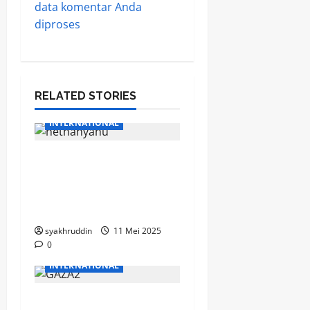
data komentar Anda
diproses
RELATED STORIES
INTERNATIONAL
Skandal “Qatar-gate”:
Jejak Dana dari Qatar
ke Lingkaran Dalam
Netanyahu Terbongkar
syakhruddin
11 Mei 2025
0
INTERNATIONAL
Perlawanan Palestina