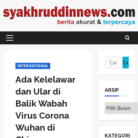
Skip
to
content
Primary
Menu
Cari
INTERNATIONAL
untuk:
Ada Kelelawar
dan Ular di
ARSIP
Balik Wabah
ARSIP
Virus Corona
Wuhan di
KATEGORI