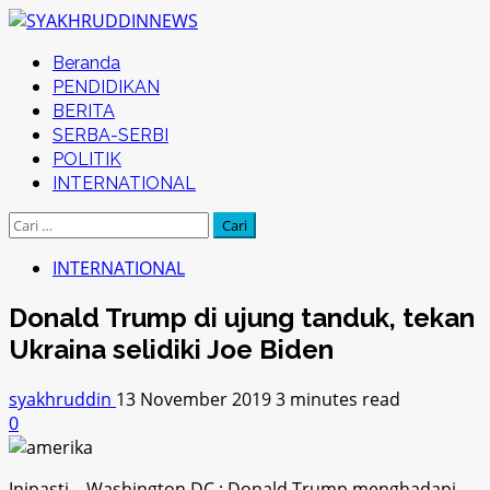
Skip
to
Primary
Beranda
content
Menu
PENDIDIKAN
BERITA
SERBA-SERBI
POLITIK
INTERNATIONAL
Cari
untuk:
INTERNATIONAL
Donald Trump di ujung tanduk, tekan
Ukraina selidiki Joe Biden
syakhruddin
13 November 2019
3 minutes read
0
Inipasti – Washington DC : Donald Trump menghadapi