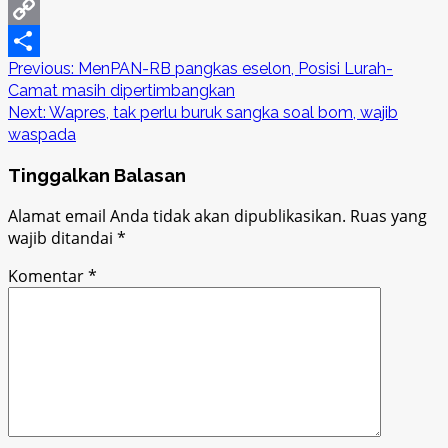
LinkedIn
Copy
Post
Previous:
MenPAN-RB pangkas eselon, Posisi Lurah-
Link
Share
Camat masih dipertimbangkan
navigation
Next:
Wapres, tak perlu buruk sangka soal bom, wajib
waspada
Tinggalkan Balasan
Alamat email Anda tidak akan dipublikasikan.
Ruas yang
wajib ditandai
*
Komentar
*