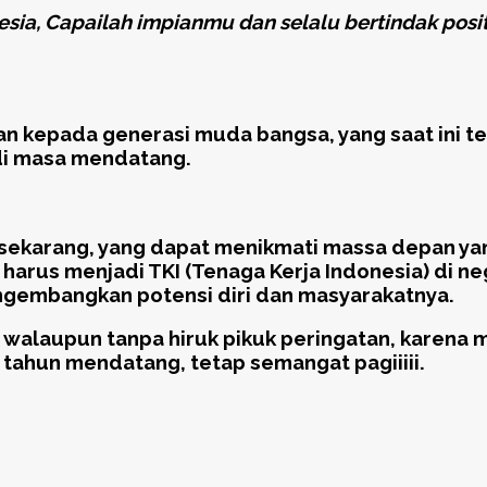
esia, Capailah
i
mpianmu dan selalu bertindak posit
an kepada generasi muda bangsa, yang saat ini 
 di masa mendatang.
rang, yang dapat menikmati massa depan yang c
 harus menjadi TKI (Tenaga Kerja Indonesia) di ne
mengembangkan potensi diri dan masyarakatnya.
9, walaupun tanpa hiruk pikuk peringatan, karena
tahun mendatang, tetap semangat pagiiiii.