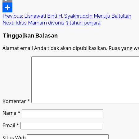
Copy
Post
Previous:
Lisnawati Binti H. Syakhruddin Menuju Baitullah
Link
Share
Next:
Idrus Marham divonis 3 tahun penjara
navigation
Tinggalkan Balasan
Alamat email Anda tidak akan dipublikasikan.
Ruas yang wa
Komentar
*
Nama
*
Email
*
Situs Web