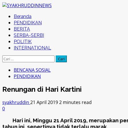
Skip
to
Primary
Beranda
content
Menu
PENDIDIKAN
BERITA
SERBA-SERBI
POLITIK
INTERNATIONAL
Cari
untuk:
BENCANA SOSIAL
PENDIDIKAN
Renungan di Hari Kartini
syakhruddin
21 April 2019
2 minutes read
0
Hari ini, Minggu 21 April 2019, merupakan peri
tahun ini, sepertinya tidak terlalu marak.