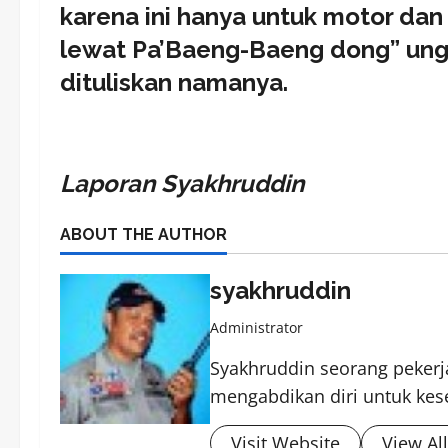
karena ini hanya untuk motor dan 
lewat Pa’Baeng-Baeng dong” ungk
dituliskan namanya.
Laporan Syakhruddin
ABOUT THE AUTHOR
syakhruddin
Administrator
Syakhruddin seorang pekerja
mengabdikan diri untuk kes
Visit Website
View Al