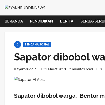
Skip
to
content
BERANDA
PENDIDIKAN
BERITA
SERBA-SERB
BENCANA SOSIAL
Sapator dibobol wa
syakhruddin
31 Maret 2019
2 minutes read
0
Sapator dibobol warga, Bentor m