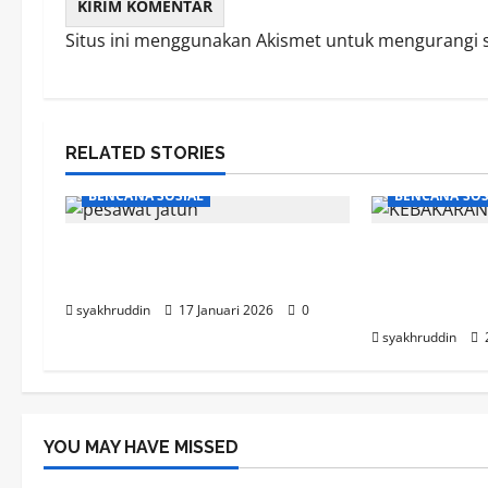
Situs ini menggunakan Akismet untuk mengurangi
RELATED STORIES
BENCANA SOSIAL
BENCANA SOS
Ketika Langit Membisu di
Kebakaran d
Atas Bulusaraung
Makassar, S
Meninggal
syakhruddin
17 Januari 2026
0
syakhruddin
YOU MAY HAVE MISSED