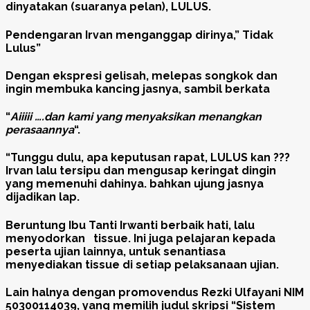
dinyatakan (suaranya pelan), LULUS.
Pendengaran Irvan menganggap dirinya,” Tidak
Lulus”
Dengan ekspresi gelisah, melepas songkok dan
ingin membuka kancing jasnya, sambil berkata
“
A
iiiii ….dan kami yang menyaksikan menangkan
p
erasaannya
“.
“Tunggu dulu, apa keputusan rapat, LULUS kan ???
Irvan lalu tersipu dan mengusap keringat dingin
yang memenuhi dahinya. bahkan ujung jasnya
dijadikan lap.
Beruntung Ibu Tanti Irwanti berbaik hati, lalu
menyodorkan tissue. Ini juga pelajaran kepada
peserta ujian lainnya, untuk senantiasa
menyediakan tissue di setiap pelaksanaan ujian.
Lain halnya dengan promovendus Rezki Ulfayani NIM
50300114039, yang memilih judul skripsi “Sistem