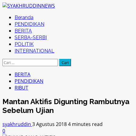
Skip
to
Primary
Beranda
content
Menu
PENDIDIKAN
BERITA
SERBA-SERBI
POLITIK
INTERNATIONAL
Cari
untuk:
BERITA
PENDIDIKAN
RIBUT
Mantan Aktifis Digunting Rambutnya
Sebelum Ujian
syakhruddin
3 Agustus 2018
4 minutes read
0