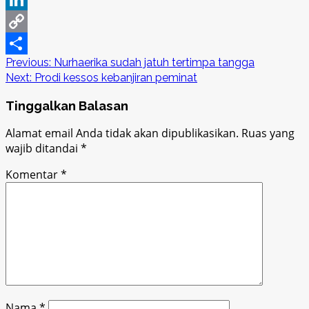
LinkedIn
Copy
Post
Previous:
Nurhaerika sudah jatuh tertimpa tangga
Link
Share
Next:
Prodi kessos kebanjiran peminat
navigation
Tinggalkan Balasan
Alamat email Anda tidak akan dipublikasikan.
Ruas yang
wajib ditandai
*
Komentar
*
Nama
*