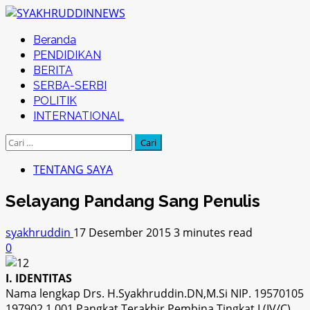
Skip
to
Primary
Beranda
content
Menu
PENDIDIKAN
BERITA
SERBA-SERBI
POLITIK
INTERNATIONAL
Cari
untuk:
TENTANG SAYA
Selayang Pandang Sang Penulis
syakhruddin
17 Desember 2015
3 minutes read
0
I. IDENTITAS
Nama lengkap Drs. H.Syakhruddin.DN,M.Si NIP.
19570105
197902 1 001 Pangkat Terakhir Pembina Tingkat I (IV/C)