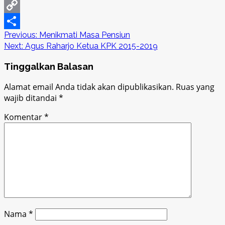
LinkedIn
Copy
Post
Previous:
Menikmati Masa Pensiun
Link
Share
Next:
Agus Raharjo Ketua KPK 2015-2019
navigation
Tinggalkan Balasan
Alamat email Anda tidak akan dipublikasikan.
Ruas yang
wajib ditandai
*
Komentar
*
Nama
*