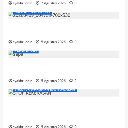
syakhruddin
7 Agustus 2026
0
MOZAIK KEHIDUPAN
Mozaik Kehidupan Edisi Jumat, 7 Agustus
2026
syakhruddin
5 Agustus 2026
0
PENDIDIKAN
Mozaik Kehidupan Edisi Kamis, 6 Agustus
2026
syakhruddin
5 Agustus 2026
2
SHELTER WARGA PA'BAENG-BAENG
DP3A Makassar Satukan Langkah Aparat
dan Pendamping Perangi Kekerasan
Seksual
syakhruddin
5 Agustus 2026
0