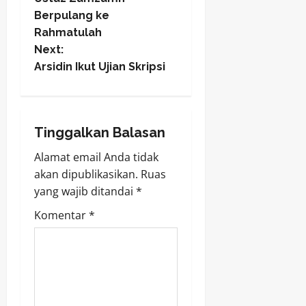
o
Berpulang ke
Rahmatulah
s
Next:
t
Arsidin Ikut Ujian Skripsi
n
a
Tinggalkan Balasan
v
Alamat email Anda tidak
akan dipublikasikan.
Ruas
i
yang wajib ditandai
*
g
Komentar
*
a
t
i