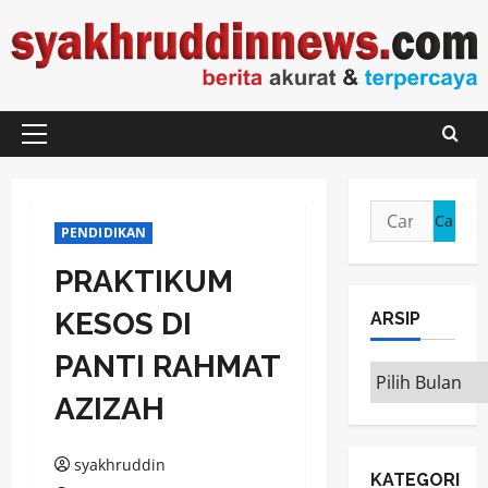
Skip
to
content
Primary
Menu
Cari
PENDIDIKAN
untuk:
PRAKTIKUM
KESOS DI
ARSIP
PANTI RAHMAT
ARSIP
AZIZAH
syakhruddin
KATEGORI