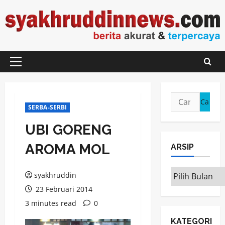
Skip
to
content
Primary
Menu
Cari
SERBA-SERBI
untuk:
UBI GORENG
AROMA MOL
ARSIP
ARSIP
syakhruddin
23 Februari 2014
3 minutes read
0
KATEGORI