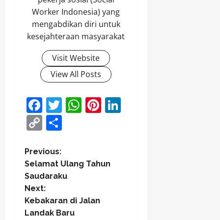
Worker Indonesia) yang
mengabdikan diri untuk
kesejahteraan masyarakat
Visit Website
View All Posts
Facebook
Twitter
WhatsApp
Pinterest
LinkedIn
Copy
Share
Link
P
Previous:
Selamat Ulang Tahun
o
Saudaraku
Next:
s
Kebakaran di Jalan
t
Landak Baru