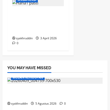
KPI Makassar bersiap
menapaki perjalanan
penting ke panggung
nasional
syakhruddin
3 April 2026
0
YOU MAY HAVE MISSED
MOZAIK KEHIDUPAN
Mozaik Kehidupan Edisi Jumat, 7 Agustus
2026
syakhruddin
5 Agustus 2026
0