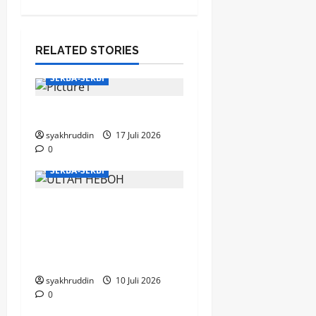
RELATED STORIES
SERBA-SERBI
Mentari Pagi di Jiwa
syakhruddin
17 Juli 2026
0
SERBA-SERBI
Puisi di Ruang
Hemodialisa, Bahagia
yang Mengalir di Hari
Milad ke-67
syakhruddin
10 Juli 2026
0
SERBA-SERBI