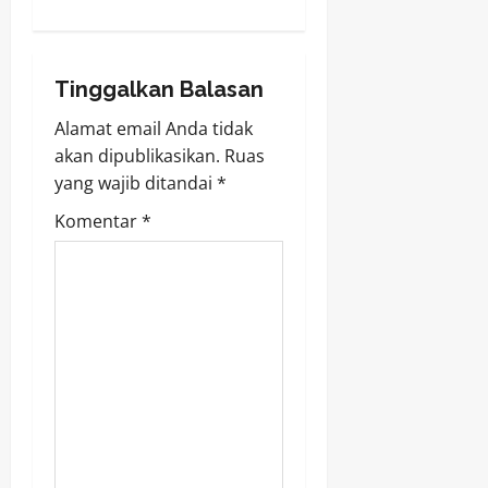
n
a
Tinggalkan Balasan
v
Alamat email Anda tidak
akan dipublikasikan.
Ruas
i
yang wajib ditandai
*
g
Komentar
*
a
t
i
o
n