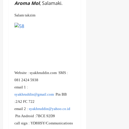
Aroma Mol
, Salamaki.
Salam takzim
Website : syakhruddin.com SMS :
081 2424 5938
email 1 :
syakhruddin@gmail.com
Pin BB
:2A2 FC 722
email 2 :
syakhruddin@yahoo.co.id
Pin Android :7BCE 92D9
call sign : YD8HSY/Communications