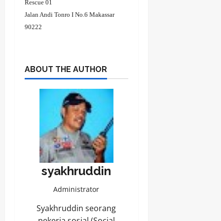
Rescue 01
Jalan Andi Tonro I No.6 Makassar
90222
ABOUT THE AUTHOR
syakhruddin
Administrator
Syakhruddin seorang
pekerja sosial (Social