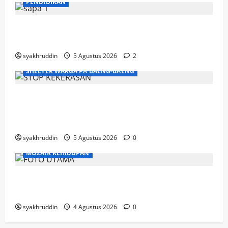
PENDIDIKAN
Mozaik Kehidupan Edisi Kamis, 6 Agustus
2026
syakhruddin
5 Agustus 2026
2
SHELTER WARGA PA'BAENG-BAENG
DP3A Makassar Satukan Langkah Aparat
dan Pendamping Perangi Kekerasan
Seksual
syakhruddin
5 Agustus 2026
0
MOZAIK KEHIDUPAN
Mozaik Kehidupan Edisi Rabu, 5 Agustus
2026
syakhruddin
4 Agustus 2026
0