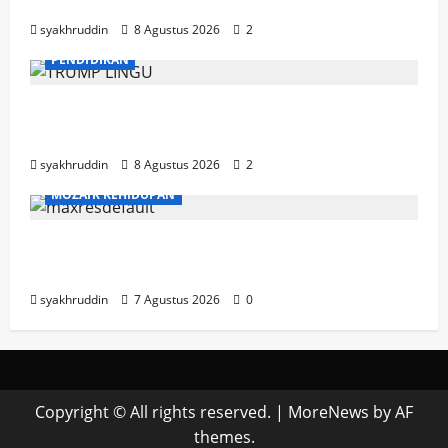
Kebugaran
syakhruddin
8 Agustus 2026
2
PENDIDIKAN
Mozaik Kehidupan Edisi Ahad, 9 Agustus
2026
syakhruddin
8 Agustus 2026
2
MOZAIK KEHIDUPAN
Mozaik Kehidupan Edisi Sabtu, 8 Agustus
2026
syakhruddin
7 Agustus 2026
0
Copyright © All rights reserved.
|
MoreNews
by AF
themes.