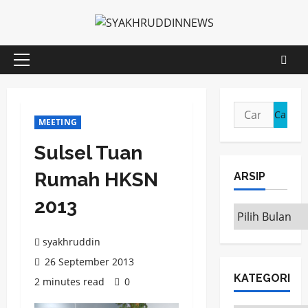
Skip
to
content
Primary
Menu
Cari
MEETING
untuk:
Sulsel Tuan
Rumah HKSN
ARSIP
2013
ARSIP
syakhruddin
26 September 2013
KATEGORI
2 minutes read
0