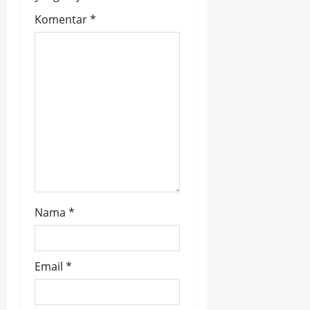
g
Komentar
*
a
t
i
o
n
Nama
*
Email
*