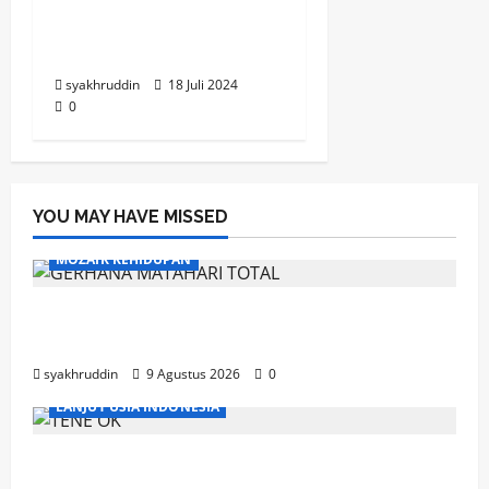
Sukseskan Rakernis
SWIPAM di Bandung
syakhruddin
18 Juli 2024
0
YOU MAY HAVE MISSED
MOZAIK KEHIDUPAN
Mozaik Kehidupan Edisi Senin 10 Agustus
2026
syakhruddin
9 Agustus 2026
0
LANJUT USIA INDONESIA
Ahad, Lansia dan Semangat Menjaga