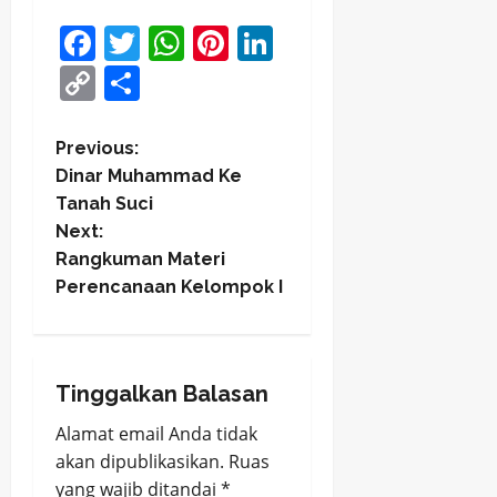
Facebook
Twitter
WhatsApp
Pinterest
LinkedIn
Copy
Share
Link
P
Previous:
Dinar Muhammad Ke
o
Tanah Suci
Next:
s
Rangkuman Materi
t
Perencanaan Kelompok I
n
a
Tinggalkan Balasan
v
Alamat email Anda tidak
akan dipublikasikan.
Ruas
i
yang wajib ditandai
*