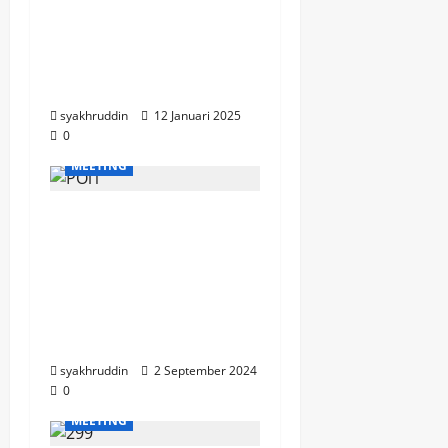
Perempuan: Tudang
Sipulung Bersama
Koalisi Perempuan
Indonesia
syakhruddin
12 Januari 2025
0
MEETING
“Kapoltabes Makassar
Perkuat Sinergi
dengan Tokoh
Masyarakat dalam
Kunjungan ke Masjid
Nikmatullah”
syakhruddin
2 September 2024
0
MEETING