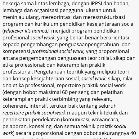
bekerja sama lintas lembaga, dengan IPPSI dan badan,
lembaga dan organisasi pengguna lulusan untuk
meninjau ulang, mereorintasi dan merestrukturisasi
program dan kurikulum pendidikan kesejahteraan social
(
whatever it’s named),
menjadi program pendidikan
profesional
social work
, yang benar-benar berorientasi
kepada pengembangan penguasaanpengetahuan dan
kompetensi
professional social work,
yang proporsional
antara pengembangan penguasaan teori; nilai, sikap dan
etika professional; dan keterampilan praktik
professional. Pengetahuan teoritik yang meliputi teori
dan konsep kesejahteraan sosial,
social work
; sikap, nilai
dna etika professional, repertoire praktik social work
(dengan bobot maksimal 60 per sen); dan pelatihan
keterampilan praktik terbimbing yang relevant,
cohenrent, intensif, terukur baik tentang seluruh
repertoire praktik social work
maupun teknik-teknik dan
pendekatan-pendekatan (komunikasi, wawancara,
pelaporan, konseling, dan semua teknik praktik
social
work
) secara proporsional dengan bobot sekurangnya 40