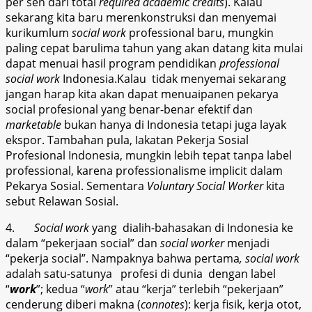
per sen dari total
required academic credits
). Kalau
sekarang kita baru merenkonstruksi dan menyemai
kurikumlum
social work
professional baru, mungkin
paling cepat barulima tahun yang akan datang kita mulai
dapat menuai hasil program pendidikan
professional
social work
Indonesia.Kalau tidak menyemai sekarang
jangan harap kita akan dapat menuaipanen pekarya
social profesional yang benar-benar efektif dan
marketable
bukan hanya di Indonesia tetapi juga layak
ekspor. Tambahan pula, Iakatan Pekerja Sosial
Profesional Indonesia, mungkin lebih tepat tanpa label
professional, karena professionalisme implicit dalam
Pekarya Sosial. Sementara
Voluntary Social Worker
kita
sebut Relawan Sosial.
4.
Social work
yang dialih-bahasakan di Indonesia ke
dalam “pekerjaan social” dan
social worker
menjadi
“pekerja social”. Nampaknya bahwa pertama
, social work
adalah satu-satunya profesi di dunia dengan label
“
work
”; kedua “
work
” atau “kerja” terlebih “pekerjaan”
cenderung diberi makna (
connotes
): kerja fisik, kerja otot,