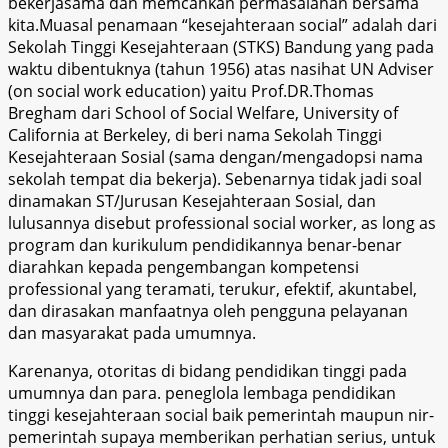
bekerjasama dan memcahkan permasalahan bersama
kita.Muasal penamaan “kesejahteraan social” adalah dari
Sekolah Tinggi Kesejahteraan (STKS) Bandung yang pada
waktu dibentuknya (tahun 1956) atas nasihat UN Adviser
(on social work education) yaitu Prof.DR.Thomas
Bregham dari School of Social Welfare, University of
California at Berkeley, di beri nama Sekolah Tinggi
Kesejahteraan Sosial (sama dengan/mengadopsi nama
sekolah tempat dia bekerja). Sebenarnya tidak jadi soal
dinamakan ST/Jurusan Kesejahteraan Sosial, dan
lulusannya disebut professional social worker, as long as
program dan kurikulum pendidikannya benar-benar
diarahkan kepada pengembangan kompetensi
professional yang teramati, terukur, efektif, akuntabel,
dan dirasakan manfaatnya oleh pengguna pelayanan
dan masyarakat pada umumnya.
Karenanya, otoritas di bidang pendidikan tinggi pada
umumnya dan para. peneglola lembaga pendidikan
tinggi kesejahteraan social baik pemerintah maupun nir-
pemerintah supaya memberikan perhatian serius, untuk