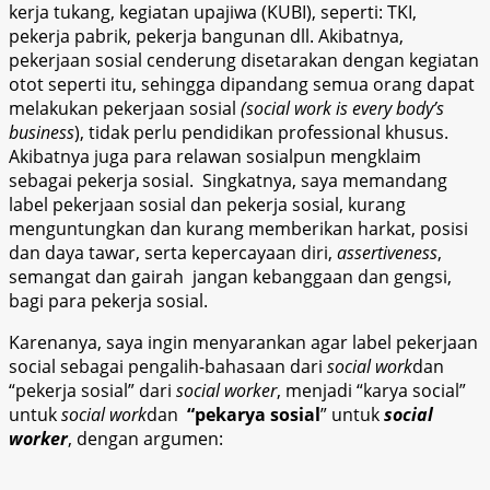
kerja tukang, kegiatan upajiwa (KUBI), seperti: TKI,
pekerja pabrik, pekerja bangunan dll. Akibatnya,
pekerjaan sosial cenderung disetarakan dengan kegiatan
otot seperti itu, sehingga dipandang semua orang dapat
melakukan pekerjaan sosial
(social work is every body’s
business
), tidak perlu pendidikan professional khusus.
Akibatnya juga para relawan sosialpun mengklaim
sebagai pekerja sosial. Singkatnya, saya memandang
label pekerjaan sosial dan pekerja sosial, kurang
menguntungkan dan kurang memberikan harkat, posisi
dan daya tawar, serta kepercayaan diri,
assertiveness
,
semangat dan gairah jangan kebanggaan dan gengsi,
bagi para pekerja sosial.
Karenanya, saya ingin menyarankan agar label pekerjaan
social sebagai pengalih-bahasaan dari
social work
dan
“pekerja sosial” dari
social worker
, menjadi “karya social”
untuk
social work
dan
“pekarya sosial
” untuk
social
worker
, dengan argumen: