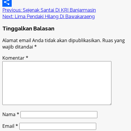
Copy
Post
Previous:
Sejenak Santai Di KRI Banjarmasin
Link
Share
Next:
Lima Pendaki Hilang Di Bawakaraeng
navigation
Tinggalkan Balasan
Alamat email Anda tidak akan dipublikasikan.
Ruas yang
wajib ditandai
*
Komentar
*
Nama
*
Email
*