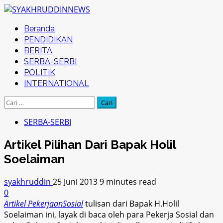
Skip
to
Primary
Beranda
content
Menu
PENDIDIKAN
BERITA
SERBA-SERBI
POLITIK
INTERNATIONAL
Cari
untuk:
SERBA-SERBI
Artikel Pilihan Dari Bapak Holil
Soelaiman
syakhruddin
25 Juni 2013
9 minutes read
0
Artikel PekerjaanSosial
tulisan dari Bapak H.Holil
Soelaiman ini, layak di baca oleh para Pekerja Sosial dan