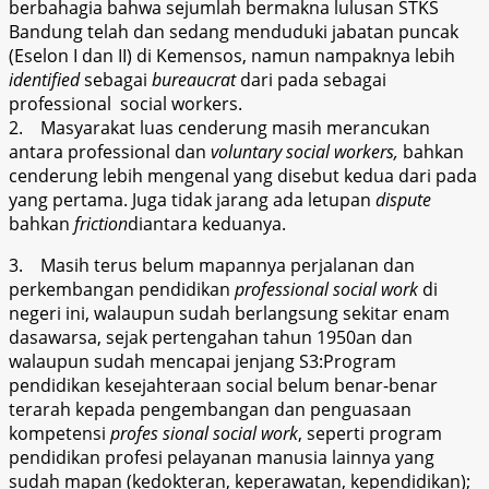
berbahagia bahwa sejumlah bermakna lulusan STKS
Bandung telah dan sedang menduduki jabatan puncak
(Eselon I dan II) di Kemensos, namun nampaknya lebih
identified
sebagai
bureaucrat
dari pada sebagai
professional
social workers.
2. Masyarakat luas cenderung masih merancukan
antara professional dan
voluntary social
workers,
bahkan
cenderung lebih mengenal yang disebut kedua dari pada
yang pertama. Juga tidak jarang ada letupan
dispute
bahkan
friction
diantara keduanya.
3. Masih terus belum mapannya perjalanan dan
perkembangan pendidikan
professional social work
di
negeri ini, walaupun sudah berlangsung sekitar enam
dasawarsa, sejak pertengahan tahun 1950an dan
walaupun sudah mencapai jenjang S3:Program
pendidikan kesejahteraan social belum benar-benar
terarah kepada pengembangan dan penguasaan
kompetensi
profes sional social work
, seperti program
pendidikan profesi pelayanan manusia lainnya yang
sudah mapan (kedokteran, keperawatan, kependidikan);