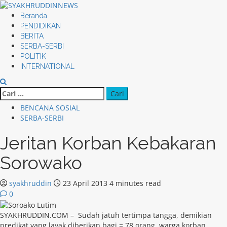
Skip
to
Primary
Beranda
content
Menu
PENDIDIKAN
BERITA
SERBA-SERBI
POLITIK
INTERNATIONAL
Cari
untuk:
BENCANA SOSIAL
SERBA-SERBI
Jeritan Korban Kebakaran
Sorowako
syakhruddin
23 April 2013
4 minutes read
0
SYAKHRUDDIN.COM – Sudah jatuh tertimpa tangga, demikian
predikat yang layak diberikan bagi = 78 orang, warga korban