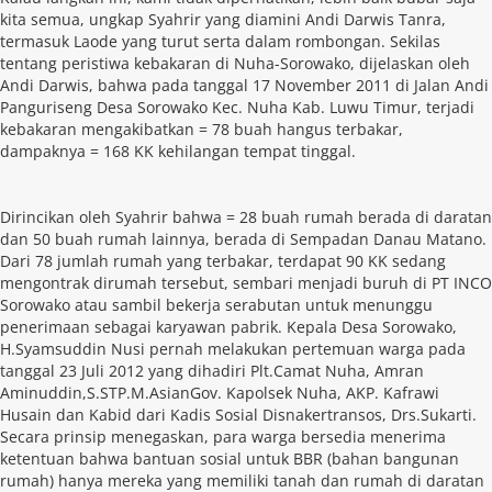
kita semua, ungkap Syahrir yang diamini Andi Darwis Tanra,
termasuk Laode yang turut serta dalam rombongan. Sekilas
tentang peristiwa kebakaran di Nuha-Sorowako, dijelaskan oleh
Andi Darwis, bahwa pada tanggal 17 November 2011 di Jalan Andi
Panguriseng Desa Sorowako Kec. Nuha Kab. Luwu Timur, terjadi
kebakaran mengakibatkan = 78 buah hangus terbakar,
dampaknya = 168 KK kehilangan tempat tinggal.
Dirincikan oleh Syahrir bahwa = 28 buah rumah berada di daratan
dan 50 buah rumah lainnya, berada di Sempadan Danau Matano.
Dari 78 jumlah rumah yang terbakar, terdapat 90 KK sedang
mengontrak dirumah tersebut, sembari menjadi buruh di PT INCO
Sorowako atau sambil bekerja serabutan untuk menunggu
penerimaan sebagai karyawan pabrik. Kepala Desa Sorowako,
H.Syamsuddin Nusi pernah melakukan pertemuan warga pada
tanggal 23 Juli 2012 yang dihadiri Plt.Camat Nuha, Amran
Aminuddin,S.STP.M.AsianGov. Kapolsek Nuha, AKP. Kafrawi
Husain dan Kabid dari Kadis Sosial Disnakertransos, Drs.Sukarti.
Secara prinsip menegaskan, para warga bersedia menerima
ketentuan bahwa bantuan sosial untuk BBR (bahan bangunan
rumah) hanya mereka yang memiliki tanah dan rumah di daratan