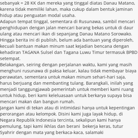
sebanyak = 28 KK dan mereka yang tinggal diatas Danau Matano,
karena tidak memiliki lahan, maka cukup dalam bentuk jaminan
hidup atau penguatan modal usaha.
Adapun tempat tinggal, sementara di Rusunawa, sambil mencari
penghidupan dengan jalan mencari barang bekas untuk di daur
ulang atau mencari ikan di sepanjang Danau Matano Sorowako.
Hingga berita ini di publish, belum ada bantuan yang diperoleh,
kecuali bantuan makan minum saat kejadian bencana dengan
kehadiran TAGANA Sulsel dan Tagana Luwu Timur termasuk BPBD
setempat.
Belakangan, seiring dengan perjalanan waktu, kami yang masih
menghuni rusunawa di paksa keluar, kalau tidak membayar biaya
perawatan, sementara untuk makan minum sehari-hari saja,
harus berjuang dan membanting tulang. Barangkali, inilah yang
menjadi tanggungjawab pemerintah untuk memberi kami ruang
untuk hidup, beri kami keleluasaan untuk berkarya supaya bisa
mencari makan dan bangun rumah.
Jangan kami di tekan atau di intimidasi hanya untuk kepentingan
perorangan atau kelompok. Disini kami juga layak hidup, di
Negara Republik Indonesia tercinta, sekalipun kami hanya
pemulung, tapi kami ikhlas dan berani bekerja keras, tutur
Syahrir dengan mata yang berkaca-kaca, salamaki