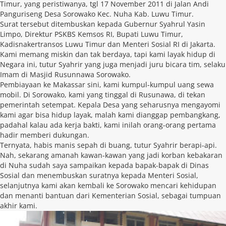
Timur, yang peristiwanya, tgl 17 November 2011 di Jalan Andi
Panguriseng Desa Sorowako Kec. Nuha Kab. Luwu Timur.
Surat tersebut ditembuskan kepada Gubernur Syahrul Yasin
Limpo, Direktur PSKBS Kemsos RI, Bupati Luwu Timur,
Kadisnakertransos Luwu Timur dan Menteri Sosial RI di Jakarta.
Kami memang miskin dan tak berdaya, tapi kami layak hidup di
Negara ini, tutur Syahrir yang juga menjadi juru bicara tim, selaku
Imam di Masjid Rusunnawa Sorowako.
Pembiayaan ke Makassar sini, kami kumpul-kumpul uang sewa
mobil. Di Sorowako, kami yang tinggal di Rusunawa, di tekan
pemerintah setempat. Kepala Desa yang seharusnya mengayomi
kami agar bisa hidup layak, malah kami dianggap pembangkang,
padahal kalau ada kerja bakti, kami inilah orang-orang pertama
hadir memberi dukungan.
Ternyata, habis manis sepah di buang, tutur Syahrir berapi-api.
Nah, sekarang amanah kawan-kawan yang jadi korban kebakaran
di Nuha sudah saya sampaikan kepada bapak-bapak di Dinas
Sosial dan menembuskan suratnya kepada Menteri Sosial,
selanjutnya kami akan kembali ke Sorowako mencari kehidupan
dan menanti bantuan dari Kementerian Sosial, sebagai tumpuan
akhir kami.