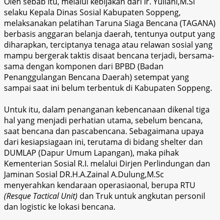
Oleh sebab itu, melalui kebijakan dari Ir. Yuliani,M.Si
selaku Kepala Dinas Sosial Kabupaten Soppeng,
melaksanakan pelatihan Taruna Siaga Bencana (TAGANA)
berbasis anggaran belanja daerah, tentunya output yang
diharapkan, terciptanya tenaga atau relawan sosial yang
mampu bergerak taktis disaat bencana terjadi, bersama-
sama dengan komponen dari BPBD (Badan
Penanggulangan Bencana Daerah) setempat
yang
sampai saat ini belum terbentuk di Kabupaten Soppeng.
Untuk itu, dalam penanganan kebencanaan dikenal tiga
hal yang menjadi perhatian utama, sebelum bencana,
saat bencana dan pascabencana. Sebagaimana upaya
dari kesiapsiagaan ini, terutama di bidang shelter dan
DUMLAP (Dapur Umum Lapangan), maka pihak
Kementerian Sosial R.I. melalui Dirjen Perlindungan dan
Jaminan Sosial DR.H.A.Zainal A.Dulung,M.Sc
menyerahkan kendaraan operasiaonal, berupa RTU
(Resque Tactical Unit)
dan Truk untuk angkutan personil
dan logistic ke lokasi bencana.