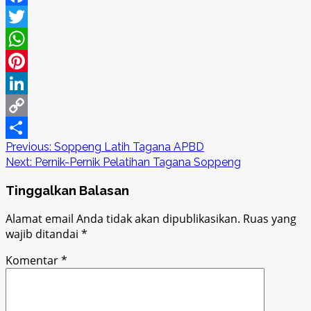
Facebook
Twitter
WhatsApp
Pinterest
LinkedIn
Copy
Post
Previous:
Soppeng Latih Tagana APBD
Link
Share
Next:
Pernik-Pernik Pelatihan Tagana Soppeng
navigation
Tinggalkan Balasan
Alamat email Anda tidak akan dipublikasikan.
Ruas yang
wajib ditandai
*
Komentar
*