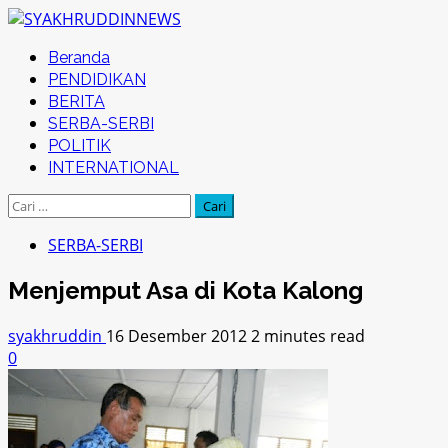
Skip
to
Primary
Beranda
content
Menu
PENDIDIKAN
BERITA
SERBA-SERBI
POLITIK
INTERNATIONAL
Cari
untuk:
SERBA-SERBI
Menjemput Asa di Kota Kalong
syakhruddin
16 Desember 2012
2 minutes read
0