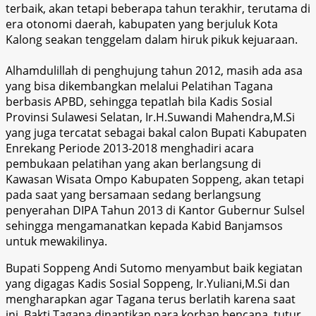
terbaik, akan tetapi beberapa tahun terakhir, terutama di
era otonomi daerah, kabupaten yang berjuluk Kota
Kalong seakan tenggelam dalam hiruk pikuk kejuaraan.
Alhamdulillah di penghujung tahun 2012, masih ada asa
yang bisa dikembangkan melalui Pelatihan Tagana
berbasis APBD, sehingga tepatlah bila Kadis Sosial
Provinsi Su
l
awesi Selatan, Ir.H.Suwandi Mahendra,M.Si
yang juga tercatat sebagai bakal calon Bupati Kabupaten
Enrekang Periode 2013-2018 menghadiri acara
pembukaan pelatihan yang akan berlangsung di
Kawasan Wisata Ompo Kabupaten Soppeng
, akan tetapi
pada sa
at yang bersamaan sedang
berlangsung
penyerahan DIPA Tahun 2013 di Kantor Gubernur Sulsel
sehingga mengamanatkan kepada Kabid Banjamsos
untuk
mewakilinya.
Bupati Soppeng Andi Sutomo me
nyambut baik kegiatan
yang digagas Kadis Sosial Soppeng, Ir.Yulia
ni,M.Si dan
mengharapkan agar Tagana terus
berlatih
karena saat
ini, Bakti Tagana dinantikan para korban bencana, tutur