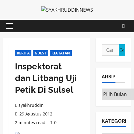
Skip
to
content
Primary
Menu
Cari
BERITA
GUEST
KEGIATAN
untuk:
Inspektorat
dan Litbang Uji
ARSIP
Petik Di Sulsel
ARSIP
syakhruddin
29 Agustus 2012
KATEGORI
2 minutes read
0