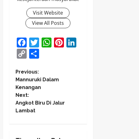
Visit Website
View All Posts
Facebook
Twitter
WhatsApp
Pinterest
LinkedIn
Copy
Share
Link
P
Previous:
Mannuruki Dalam
o
Kenangan
Next:
s
Angkot Biru Di Jalur
t
Lambat
n