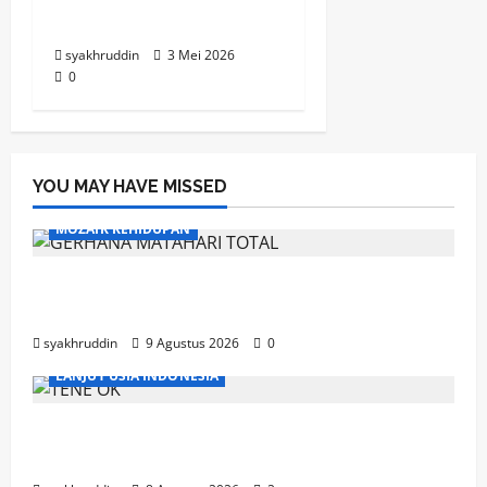
Renungan Pagi
syakhruddin
3 Mei 2026
0
YOU MAY HAVE MISSED
MOZAIK KEHIDUPAN
Mozaik Kehidupan Edisi Senin 10 Agustus
2026
syakhruddin
9 Agustus 2026
0
LANJUT USIA INDONESIA
Ahad, Lansia dan Semangat Menjaga
Kebugaran