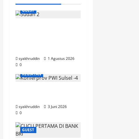
GUEST
Jejak Dakwah dari
Tanah Sudan Menyapa
Jamaah Masjid Besar
Al-Abrar
syakhruddin
1 Agustus 2026
0
KEGIATAN
Elegi Aklamasi di Senja
Pers
syakhruddin
3 Juni 2026
0
GUEST