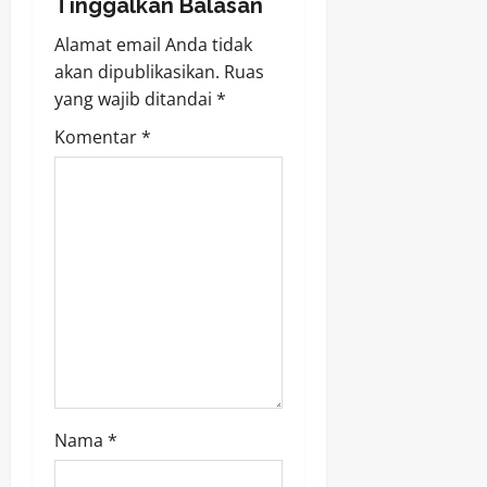
a
Tinggalkan Balasan
v
Alamat email Anda tidak
akan dipublikasikan.
Ruas
i
yang wajib ditandai
*
g
Komentar
*
a
t
i
o
n
Nama
*