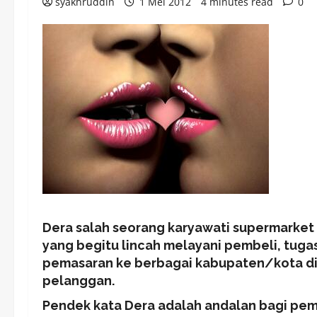
syakhruddin
1 Mei 2012
4 minutes read
0
Dera salah seorang karyawati supermarket
yang begitu lincah melayani pembeli, tug
pemasaran ke berbagai kabupaten/kota di
pelanggan.
Pendek kata Dera adalah andalan bagi pemi