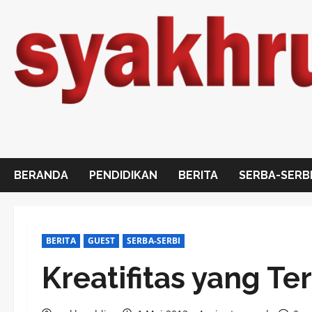
Skip
to
content
BERANDA
PENDIDIKAN
BERITA
SERBA-SERB
BERITA
GUEST
SERBA-SERBI
Kreatifitas yang T