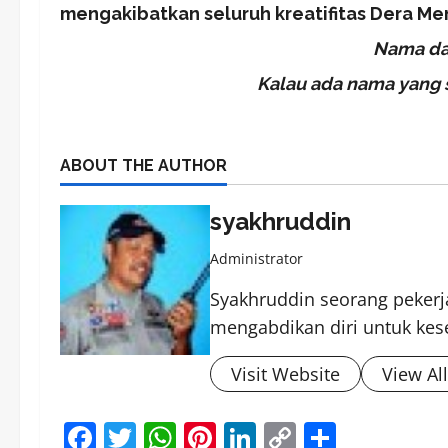
mengakibatkan seluruh kreatifitas Dera M
Nama dan
Kalau ada nama yang 
ABOUT THE AUTHOR
syakhruddin
Administrator
Syakhruddin seorang pekerja
mengabdikan diri untuk kes
Visit Website
View Al
Facebook
Twitter
WhatsApp
Pinterest
LinkedIn
Copy
Share