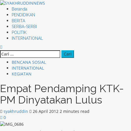
Skip
to
Primary
Beranda
content
Menu
PENDIDIKAN
BERITA
SERBA-SERBI
POLITIK
INTERNATIONAL
Cari
untuk:
BENCANA SOSIAL
INTERNATIONAL
KEGIATAN
Empat Pendamping KTK-
PM Dinyatakan Lulus
syakhruddin
26 April 2012
2 minutes read
0