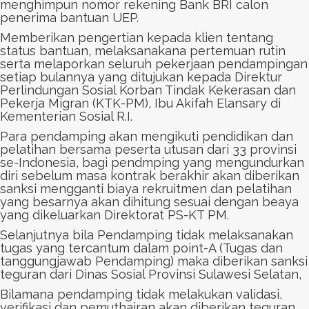
menghimpun nomor rekening Bank BRI calon
penerima bantuan UEP.
Memberikan pengertian kepada klien tentang
status bantuan, melaksanakana pertemuan rutin
serta melaporkan seluruh pekerjaan pendampingan
setiap bulannya yang ditujukan kepada Direktur
Perlindungan Sosial Korban Tindak Kekerasan dan
Pekerja Migran (KTK-PM), Ibu Akifah Elansary di
Kementerian Sosial R.I.
Para pendamping akan mengikuti pendidikan dan
pelatihan bersama peserta utusan dari 33 provinsi
se-Indonesia, bagi pendmping yang mengundurkan
diri sebelum masa kontrak berakhir akan diberikan
sanksi mengganti biaya rekruitmen dan pelatihan
yang besarnya akan dihitung sesuai dengan beaya
yang dikeluarkan Direktorat PS-KT PM.
Selanjutnya bila Pendamping tidak melaksanakan
tugas yang tercantum dalam point-A (Tugas dan
tanggungjawab Pendamping) maka diberikan sanksi
teguran dari Dinas Sosial Provinsi Sulawesi Selatan,
Bilamana pendamping tidak melakukan validasi,
verifikasi dan pemuthairan akan diberikan teguran