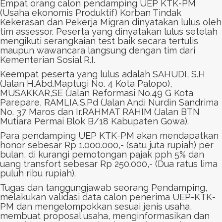
Empat orang calon pendamping UEP KTK-PM
(Usaha ekonomis Produktif) Korban Tindak
Kekerasan dan Pekerja Migran dinyatakan lulus oleh
tim assessor. Peserta yang dinyatakan lulus setelah
mengikuti serangkaian test baik secara tertulis
maupun wawancara langsung dengan tim dari
Kementerian Sosial R.I.
Keempat peserta yang lulus adalah SAHUDI, S.H
(Jalan H.Abd.Maptugi No. 4 Kota Palopo),
MUSAKKAR,SE (Jalan Reformasi No.49 G Kota
Parepare, RAMLIA,S.Pd (Jalan Andi Nurdin Sandrima
No. 37 Maros dan Ir.RAHMAT RAHIM (Jalan BTN
Mutiara Permai Blok B/18 Kabupaten Gowa).
Para pendamping UEP KTK-PM akan mendapatkan
honor sebesar Rp 1.000.000,- (satu juta rupiah) per
bulan, di kurangi pemotongan pajak pph 5% dan
uang transfort sebesar Rp 250.000,- (Dua ratus lima
puluh ribu rupiah).
Tugas dan tanggungjawab seorang Pendamping,
melakukan validasi data calon penerima UEP-KTK-
PM dan mengelompokkan sesuai jenis usaha,
membuat proposal usaha, menginformasikan dan