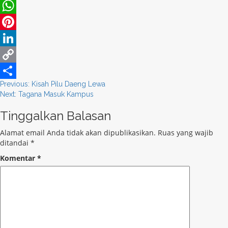
Twitter
WhatsApp
Pinterest
LinkedIn
Copy
Post
Previous:
Kisah Pilu Daeng Lewa
Link
Share
Next:
Tagana Masuk Kampus
navigation
Tinggalkan Balasan
Alamat email Anda tidak akan dipublikasikan.
Ruas yang wajib
ditandai
*
Komentar
*