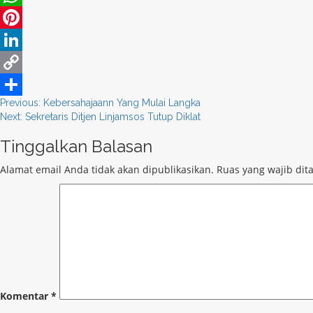
WhatsApp
Pinterest
LinkedIn
Copy
Post
Previous:
Kebersahajaann Yang Mulai Langka
Link
Share
Next:
Sekretaris Ditjen Linjamsos Tutup Diklat
navigation
Tinggalkan Balasan
Alamat email Anda tidak akan dipublikasikan.
Ruas yang wajib dit
Komentar
*