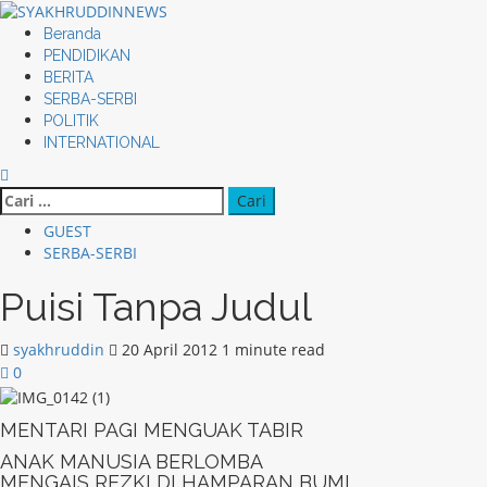
Skip
to
Primary
Beranda
content
Menu
PENDIDIKAN
BERITA
SERBA-SERBI
POLITIK
INTERNATIONAL
Cari
untuk:
GUEST
SERBA-SERBI
Puisi Tanpa Judul
syakhruddin
20 April 2012
1 minute read
0
MENTARI PAGI MENGUAK TABIR
ANAK MANUSIA BERLOMBA
MENGAIS REZKI DI HAMPARAN BUMI