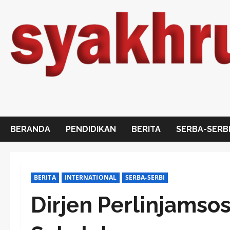
Skip
to
content
BERANDA
PENDIDIKAN
BERITA
SERBA-SERB
BERITA
INTERNATIONAL
SERBA-SERBI
Dirjen Perlinjamso