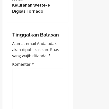
t
Kelurahan Wette-e
Digilas Tornado
n
a
Tinggalkan Balasan
v
Alamat email Anda tidak
i
akan dipublikasikan.
Ruas
yang wajib ditandai
*
g
Komentar
*
a
t
i
o