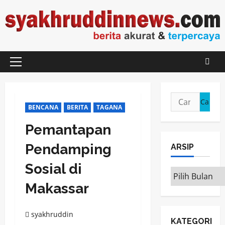
Skip
to
content
Primary
Menu
Cari
BENCANA
BERITA
TAGANA
untuk:
Pemantapan
Pendamping
ARSIP
Sosial di
ARSIP
Makassar
syakhruddin
KATEGORI