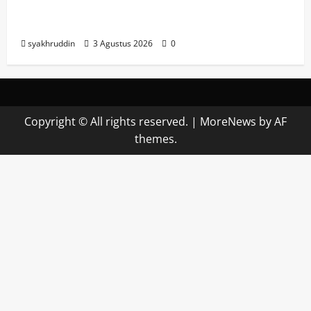
Sayap Pemberdayaan, Hadirkan Unit
Pangkas Rambut untuk Masyarakat
syakhruddin
3 Agustus 2026
0
Copyright © All rights reserved.
|
MoreNews
by AF
themes.