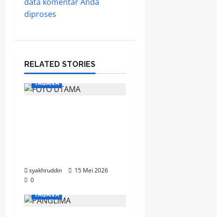
data komentar Anda
diproses
RELATED STORIES
TAGANA
Gerimis Tak Surutkan
Semangat, Mahasiswa
Kesos UIN Alauddin
Tempah Diri Bersama
TAGANA
syakhruddin
15 Mei 2026
0
TAGANA