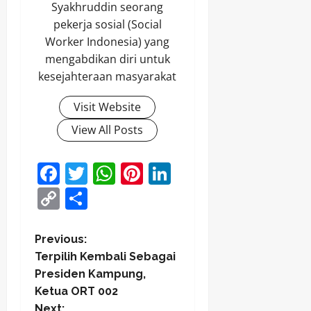
Syakhruddin seorang
pekerja sosial (Social
Worker Indonesia) yang
mengabdikan diri untuk
kesejahteraan masyarakat
Visit Website
View All Posts
Facebook
Twitter
WhatsApp
Pinterest
LinkedIn
Copy
Share
Link
P
Previous:
Terpilih Kembali Sebagai
o
Presiden Kampung,
Ketua ORT 002
s
Next: