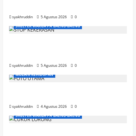
Mozaik Kehidupan Edisi Kamis, 6 Agustus
2026
syakhruddin
5 Agustus 2026
0
SHELTER WARGA PA'BAENG-BAENG
DP3A Makassar Satukan Langkah Aparat
dan Pendamping Perangi Kekerasan
Seksual
syakhruddin
5 Agustus 2026
0
MOZAIK KEHIDUPAN
Mozaik Kehidupan Edisi Rabu, 5 Agustus
2026
syakhruddin
4 Agustus 2026
0
SHELTER WARGA PA'BAENG-BAENG
Shelter Warga Pa’Baeng-Baeng Perluas