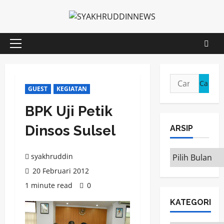
Skip
to
content
Primary
Menu
Cari
GUEST
KEGIATAN
untuk:
BPK Uji Petik
Dinsos Sulsel
ARSIP
ARSIP
syakhruddin
20 Februari 2012
1 minute read
0
KATEGORI