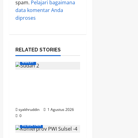
spam.
Pelajari bagaimana
data komentar Anda
diproses
RELATED STORIES
GUEST
Jejak Dakwah dari
Tanah Sudan Menyapa
Jamaah Masjid Besar
Al-Abrar
syakhruddin
1 Agustus 2026
0
KEGIATAN