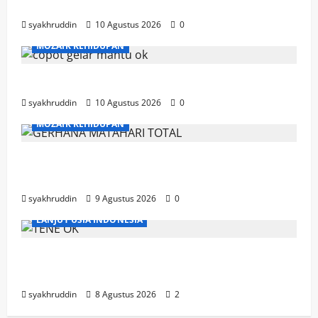
Kebaikan
syakhruddin
10 Agustus 2026
0
MOZAIK KEHIDUPAN
Selasa, 11 Agustus 2026 Mozaik Kehidupan
syakhruddin
10 Agustus 2026
0
MOZAIK KEHIDUPAN
Mozaik Kehidupan Edisi Senin 10 Agustus
2026
syakhruddin
9 Agustus 2026
0
LANJUT USIA INDONESIA
Ahad, Lansia dan Semangat Menjaga
Kebugaran
syakhruddin
8 Agustus 2026
2