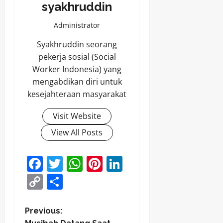
syakhruddin
Administrator
Syakhruddin seorang
pekerja sosial (Social
Worker Indonesia) yang
mengabdikan diri untuk
kesejahteraan masyarakat
Visit Website
View All Posts
Facebook
Twitter
WhatsApp
Pinterest
LinkedIn
Copy
Share
Link
P
Previous: