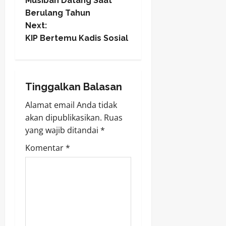
Musibah Datang Saat
o
Berulang Tahun
Next:
s
KIP Bertemu Kadis Sosial
t
n
Tinggalkan Balasan
a
Alamat email Anda tidak
v
akan dipublikasikan.
Ruas
yang wajib ditandai
*
i
Komentar
*
g
a
t
i