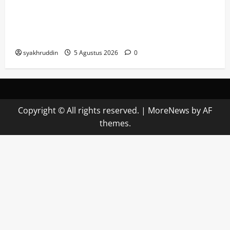
DP3A Makassar Satukan Langkah Aparat
dan Pendamping Perangi Kekerasan
Seksual
syakhruddin
5 Agustus 2026
0
Copyright © All rights reserved.
|
MoreNews
by AF
themes.