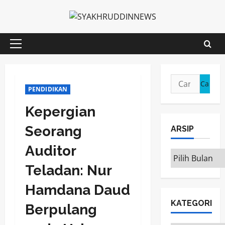
Skip
to
content
Primary
Menu
Cari
PENDIDIKAN
untuk:
Kepergian
Seorang
ARSIP
Auditor
ARSIP
Teladan: Nur
Hamdana Daud
KATEGORI
Berpulang