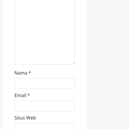
a
t
i
o
n
Nama
*
Email
*
Situs Web