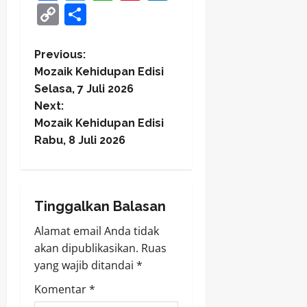
Copy
Share
Link
P
Previous:
Mozaik Kehidupan Edisi
o
Selasa, 7 Juli 2026
Next:
s
Mozaik Kehidupan Edisi
t
Rabu, 8 Juli 2026
n
a
Tinggalkan Balasan
v
Alamat email Anda tidak
akan dipublikasikan.
Ruas
i
yang wajib ditandai
*
g
Komentar
*