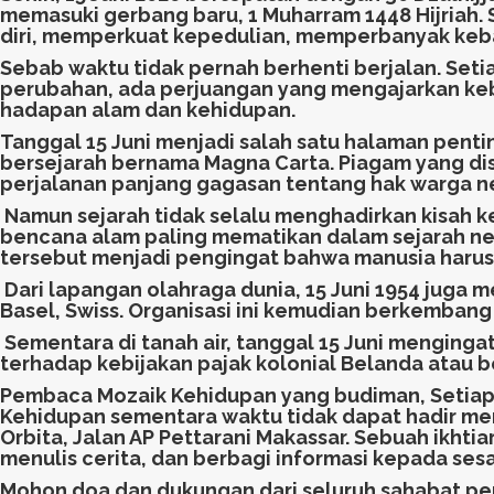
memasuki gerbang baru, 1 Muharram 1448 Hijriah
diri, memperkuat kepedulian, memperbanyak kebai
Sebab waktu tidak pernah berhenti berjalan. Seti
perubahan, ada perjuangan yang mengajarkan keb
hadapan alam dan kehidupan.
Tanggal 15 Juni menjadi salah satu halaman penti
bersejarah bernama Magna Carta. Piagam yang di
perjalanan panjang gagasan tentang hak warga n
Namun sejarah tidak selalu menghadirkan kisah k
bencana alam paling mematikan dalam sejarah neg
tersebut menjadi pengingat bahwa manusia haru
Dari lapangan olahraga dunia, 15 Juni 1954 juga m
Basel, Swiss. Organisasi ini kemudian berkembang
Sementara di tanah air, tanggal 15 Juni menging
terhadap kebijakan pajak kolonial Belanda atau 
Pembaca Mozaik Kehidupan yang budiman, Setiap pe
Kehidupan sementara waktu tidak dapat hadir mene
Orbita, Jalan AP Pettarani Makassar. Sebuah ikh
menulis cerita, dan berbagi informasi kepada ses
Mohon doa dan dukungan dari seluruh sahabat p