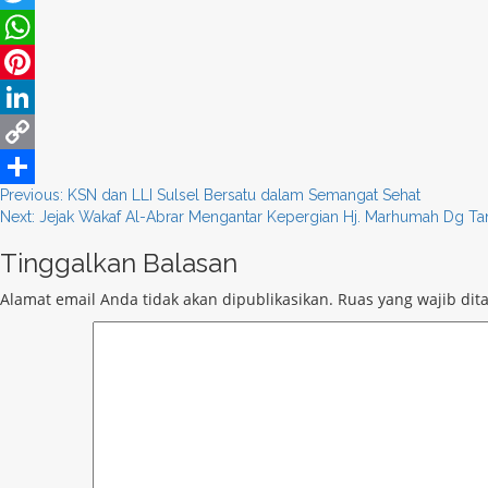
Twitter
WhatsApp
Pinterest
LinkedIn
Copy
Post
Previous:
KSN dan LLI Sulsel Bersatu dalam Semangat Sehat
Link
Share
Next:
Jejak Wakaf Al-Abrar Mengantar Kepergian Hj. Marhumah Dg Ta
navigation
Tinggalkan Balasan
Alamat email Anda tidak akan dipublikasikan.
Ruas yang wajib dit