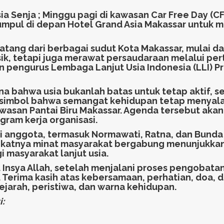
ia Senja ; Minggu pagi di kawasan Car Free Day (C
kumpul di depan Hotel Grand Asia Makassar untuk
 datang dari berbagai sudut Kota Makassar, mulai
ik, tetapi juga merawat persaudaraan melalui pe
 pengurus Lembaga Lanjut Usia Indonesia (LLI) Pro
na bahwa usia bukanlah batas untuk tetap aktif, 
mbol bahwa semangat kehidupan tetap menyala di 
asan Pantai Biru Makassar. Agenda tersebut akan
gram kerja organisasi.
 anggota, termasuk Normawati, Ratna, dan Bunda A
katnya minat masyarakat bergabung menunjukkan 
i masyarakat lanjut usia.
. Insya Allah, setelah menjalani proses pengobat
. Terima kasih atas kebersamaan, perhatian, doa
sejarah, peristiwa, dan warna kehidupan.
: