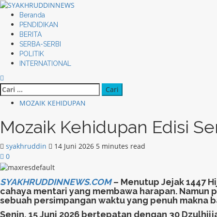
Skip
to
Primary
Beranda
content
Menu
PENDIDIKAN
BERITA
SERBA-SERBI
POLITIK
INTERNATIONAL
Cari
untuk:
MOZAIK KEHIDUPAN
Mozaik Kehidupan Edisi Sen
syakhruddin
14 Juni 2026
5 minutes read
0
SYAKHRUDDINNEWS.COM
– Menutup Jejak 1447 Hi
cahaya mentari yang membawa harapan. Namun pagi
sebuah persimpangan waktu yang penuh makna bagi
Senin, 15 Juni 2026 bertepatan dengan 30 Dzulhijja