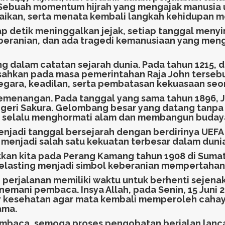
. Sebuah momentum hijrah yang mengajak manusia 
kan, serta menata kembali langkah kehidupan men
ap detik meninggalkan jejak, setiap tanggal menyi
eranian, dan ada tragedi kemanusiaan yang mengi
ng dalam catatan sejarah dunia. Pada tahun 1215, 
sahkan pada masa pemerintahan Raja John tersebu
egara, keadilan, serta pembatasan kekuasaan se
emenangan. Pada tanggal yang sama tahun 1896, Je
eri Sakura. Gelombang besar yang datang tanpa di
s selalu menghormati alam dan membangun buday
enjadi tanggal bersejarah dengan berdirinya UEFA 
 menjadi salah satu kekuatan terbesar dalam dunia
atkan kita pada Perang Kamang tahun 1908 di Suma
belasting menjadi simbol keberanian mempertahank
rjalanan memiliki waktu untuk berhenti sejenak. M
mani pembaca. Insya Allah, pada Senin, 15 Juni 20
tiar kesehatan agar mata kembali memperoleh cah
ama.
embaca, semoga proses pengobatan berjalan lanc