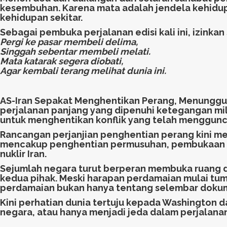
kesembuhan. Karena mata adalah jendela kehidup
kehidupan sekitar.
Sebagai pembuka perjalanan edisi kali ini, izink
Pergi ke pasar membeli delima,
Singgah sebentar membeli melati.
Mata katarak segera diobati,
Agar kembali terang melihat dunia ini.
AS-Iran Sepakat Menghentikan Perang, Menunggu T
perjalanan panjang yang dipenuhi ketegangan mili
untuk menghentikan konflik yang telah menggunca
Rancangan perjanjian penghentian perang kini m
mencakup penghentian permusuhan, pembukaan kem
nuklir Iran.
Sejumlah negara turut berperan membuka ruang d
kedua pihak. Meski harapan perdamaian mulai tu
perdamaian bukan hanya tentang selembar dokume
Kini perhatian dunia tertuju kepada Washington 
negara, atau hanya menjadi jeda dalam perjalanan