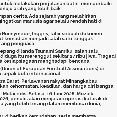
untuk melakukan perjalanan batin: memperbaiki
uju arah yang lebih baik.
mpan cerita. Ada sejarah yang melahirkan
ngatkan manusia agar selalu rendah hati di
di Runnymede, Inggris, lahir sebuah dokumen
t kemudian menjadi salah satu tonggak
orang penguasa.
pang dilanda Tsunami Sanriku, salah satu
duga itu merenggut sekitar 27 ribu jiwa. Tragedi
a kesiapsiagaan menghadapi bencana.
(Union of European Football Associations) di
 sepak bola internasional.
tra Barat. Perlawanan rakyat Minangkabau
an kehormatan, keadilan, dan harga diri bangsa.
ulai edisi Selasa, 16 Juni 2026, Mozaik
26, penulis akan menjalani operasi katarak di
aya yang lebih terang dalam membaca dunia,
ar, diberikan kemudahan, serta membawa