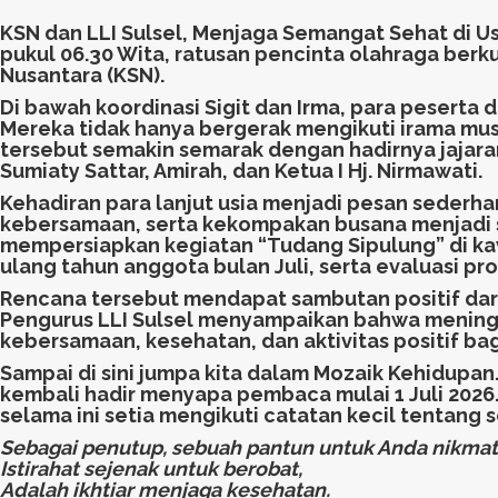
KSN dan LLI Sulsel, Menjaga Semangat Sehat di Us
pukul 06.30 Wita, ratusan pencinta olahraga ber
Nusantara (KSN).
Di bawah koordinasi Sigit dan Irma, para peserta
Mereka tidak hanya bergerak mengikuti irama mus
tersebut semakin semarak dengan hadirnya jajaran
Sumiaty Sattar, Amirah, dan Ketua I Hj. Nirmawati.
Kehadiran para lanjut usia menjadi pesan sederha
kebersamaan, serta kekompakan busana menjadi si
mempersiapkan kegiatan “Tudang Sipulung” di kaw
ulang tahun anggota bulan Juli, serta evaluasi pro
Rencana tersebut mendapat sambutan positif dari
Pengurus LLI Sulsel menyampaikan bahwa mening
kebersamaan, kesehatan, dan aktivitas positif bag
Sampai di sini jumpa kita dalam Mozaik Kehidupan
kembali hadir menyapa pembaca mulai 1 Juli 2026
selama ini setia mengikuti catatan kecil tentang 
Sebagai penutup, sebuah pantun untuk Anda nikmati
Istirahat sejenak untuk berobat,
Adalah ikhtiar menjaga kesehatan.