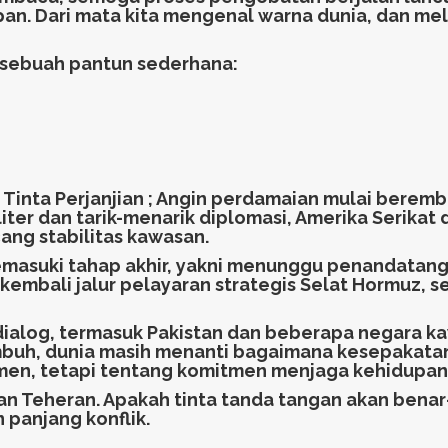
an. Dari mata kita mengenal warna dunia, dan me
an sebuah pantun sederhana:
inta Perjanjian ; Angin perdamaian mulai beremb
ter dan tarik-menarik diplomasi, Amerika Serikat
ng stabilitas kawasan.
emasuki tahap akhir, yakni menunggu penandatang
bali jalur pelayaran strategis Selat Hormuz, s
ialog, termasuk Pakistan dan beberapa negara k
mbuh, dunia masih menanti bagaimana kesepakatan
n, tetapi tentang komitmen menjaga kehidupan m
dan Teheran. Apakah tinta tanda tangan akan ben
 panjang konflik.