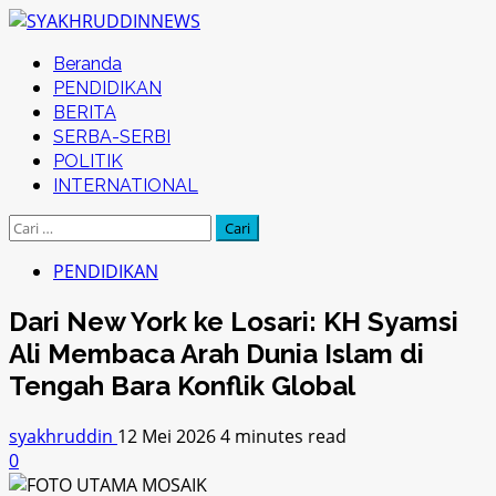
Skip
to
Primary
Beranda
content
Menu
PENDIDIKAN
BERITA
SERBA-SERBI
POLITIK
INTERNATIONAL
Cari
untuk:
PENDIDIKAN
Dari New York ke Losari: KH Syamsi
Ali Membaca Arah Dunia Islam di
Tengah Bara Konflik Global
syakhruddin
12 Mei 2026
4 minutes read
0