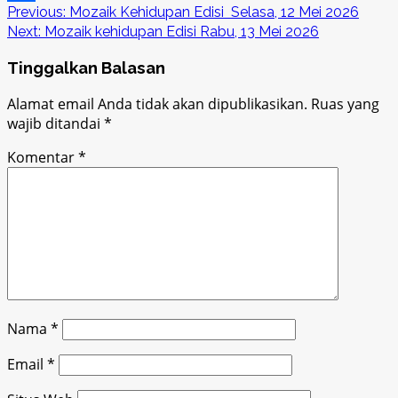
Post
Previous:
Mozaik Kehidupan Edisi Selasa, 12 Mei 2026
Link
Share
Next:
Mozaik kehidupan Edisi Rabu, 13 Mei 2026
navigation
Tinggalkan Balasan
Alamat email Anda tidak akan dipublikasikan.
Ruas yang
wajib ditandai
*
Komentar
*
Nama
*
Email
*