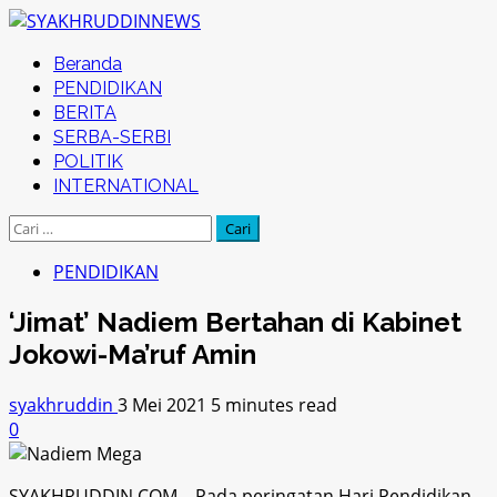
Skip
to
Primary
Beranda
content
Menu
PENDIDIKAN
BERITA
SERBA-SERBI
POLITIK
INTERNATIONAL
Cari
untuk:
PENDIDIKAN
‘Jimat’ Nadiem Bertahan di Kabinet
Jokowi-Ma’ruf Amin
syakhruddin
3 Mei 2021
5 minutes read
0
SYAKHRUDDIN.COM – Pada peringatan Hari Pendidikan