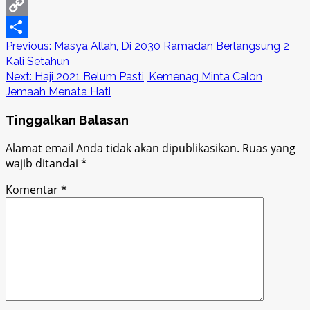
LinkedIn
Copy
Post
Previous:
Masya Allah, Di 2030 Ramadan Berlangsung 2
Link
Share
Kali Setahun
navigation
Next:
Haji 2021 Belum Pasti, Kemenag Minta Calon
Jemaah Menata Hati
Tinggalkan Balasan
Alamat email Anda tidak akan dipublikasikan.
Ruas yang
wajib ditandai
*
Komentar
*