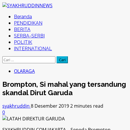
Skip
to
Primary
Beranda
content
Menu
PENDIDIKAN
BERITA
SERBA-SERBI
POLITIK
INTERNATIONAL
Cari
untuk:
OLARAGA
Brompton, Si mahal yang tersandung
skandal Dirut Garuda
syakhruddin
8 Desember 2019
2 minutes read
0
SYAKHRUDDIN.COM,JAKARTA – Sepeda Brompton