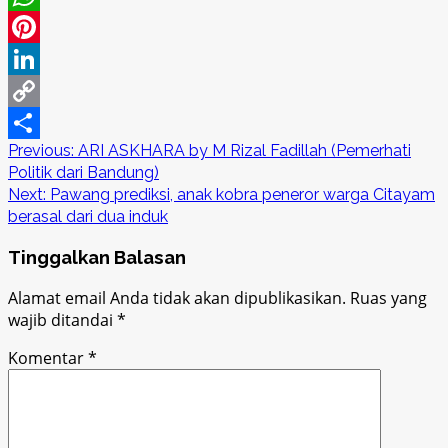
WhatsApp
Pinterest
LinkedIn
Copy
Post
Previous:
ARI ASKHARA by M Rizal Fadillah (Pemerhati
Link
Share
Politik dari Bandung)
navigation
Next:
Pawang prediksi, anak kobra peneror warga Citayam
berasal dari dua induk
Tinggalkan Balasan
Alamat email Anda tidak akan dipublikasikan.
Ruas yang
wajib ditandai
*
Komentar
*