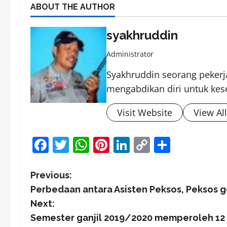
ABOUT THE AUTHOR
syakhruddin
Administrator
Syakhruddin seorang pekerja
mengabdikan diri untuk kes
Visit Website
View Al
Facebook
Twitter
WhatsApp
Pinterest
LinkedIn
Copy
Share
Link
P
Previous:
Perbedaan antara Asisten Peksos, Peksos g
o
Next:
s
Semester ganjil 2019/2020 memperoleh 12