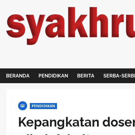
Skip
to
content
BERANDA
PENDIDIKAN
BERITA
SERBA-SERB
PENDIDIKAN
Kepangkatan dosen 