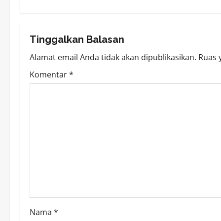
t
n
Tinggalkan Balasan
a
Alamat email Anda tidak akan dipublikasikan.
Ruas 
v
Komentar
*
i
g
a
t
i
o
Nama
*