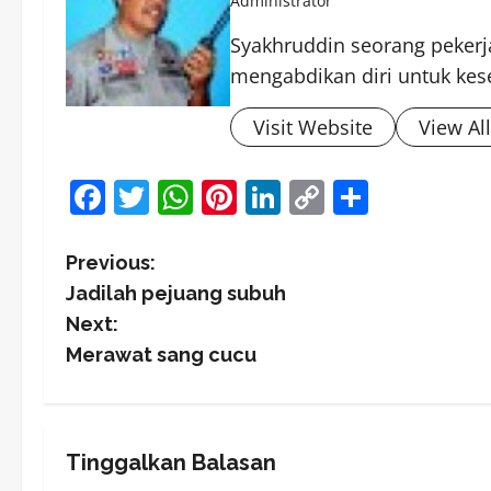
Administrator
Syakhruddin seorang pekerja
mengabdikan diri untuk kes
Visit Website
View Al
Facebook
Twitter
WhatsApp
Pinterest
LinkedIn
Copy
Share
Link
P
Previous:
Jadilah pejuang subuh
o
Next:
s
Merawat sang cucu
t
n
Tinggalkan Balasan