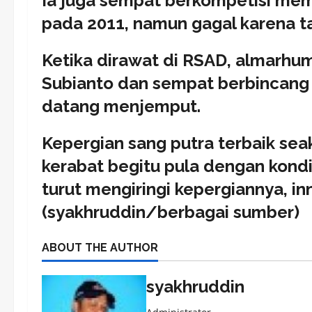
Ia juga sempat berkompetisi me
pada 2011, namun gagal karena tak 
Ketika dirawat di RSAD, almarhu
Subianto dan sempat berbincang s
datang menjemput.
Kepergian sang putra terbaik seak
kerabat begitu pula dengan kond
turut mengiringi kepergiannya, inna
(syakhruddin/berbagai sumber)
ABOUT THE AUTHOR
syakhruddin