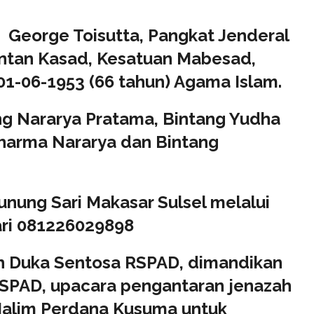
 George Toisutta, Pangkat Jenderal
antan Kasad, Kesatuan Mabesad,
01-06-1953 (66 tahun) Agama Islam.
ng Nararya Pratama, Bintang Yudha
harma Nararya dan Bintang
nung Sari Makasar Sulsel melalui
Hari 081226029898
 Duka Sentosa RSPAD, dimandikan
a RSPAD, upacara pengantaran jenazah
Halim Perdana Kusuma untuk