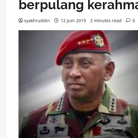
berpulang kerahma
syakhruddin
12 Juni 2019
2 minutes read
0