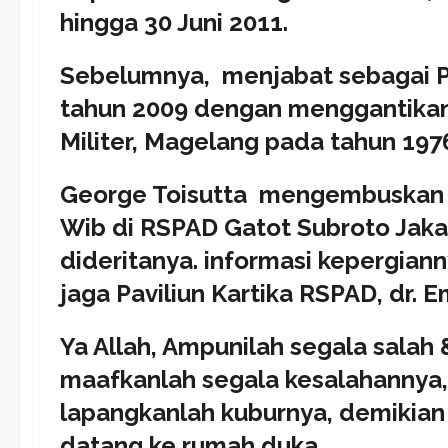
hingga 30 Juni 2011.
Sebelumnya, menjabat sebagai P
tahun 2009 dengan menggantikan 
Militer, Magelang pada tahun 197
George Toisutta mengembuskan n
Wib di RSPAD Gatot Subroto Jakar
dideritanya. informasi kepergian
jaga Paviliun Kartika RSPAD, dr. Em
Ya Allah, Ampunilah segala salah &
maafkanlah segala kesalahannya,
lapangkanlah kuburnya, demikian
datang ke rumah duka.