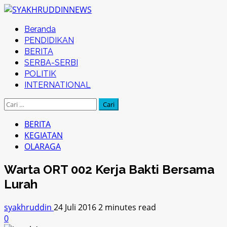
Skip
to
Primary
Beranda
content
Menu
PENDIDIKAN
BERITA
SERBA-SERBI
POLITIK
INTERNATIONAL
Cari
untuk:
BERITA
KEGIATAN
OLARAGA
Warta ORT 002 Kerja Bakti Bersama
Lurah
syakhruddin
24 Juli 2016
2 minutes read
0