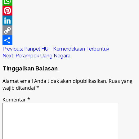
Twitter
WhatsApp
Pinterest
LinkedIn
Copy
Post
Previous:
Panpel HUT Kemerdekaan Terbentuk
Link
Share
Next:
Perampok Uang Negara
navigation
Tinggalkan Balasan
Alamat email Anda tidak akan dipublikasikan.
Ruas yang
wajib ditandai
*
Komentar
*