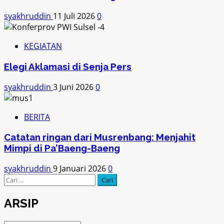
syakhruddin
11 Juli 2026
0
KEGIATAN
Elegi Aklamasi di Senja Pers
syakhruddin
3 Juni 2026
0
BERITA
Catatan ringan dari Musrenbang: Menjahit
Mimpi di Pa’Baeng-Baeng
syakhruddin
9 Januari 2026
0
Cari
untuk:
ARSIP