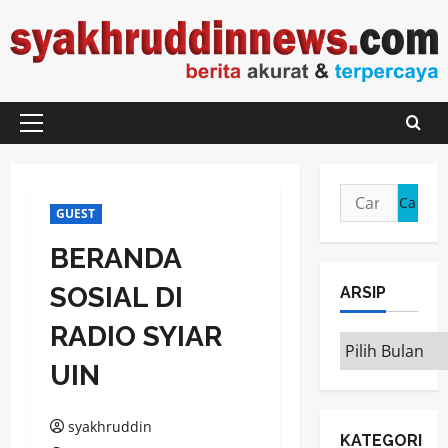
Skip
to
content
Primary
Menu
Cari
GUEST
untuk:
BERANDA
SOSIAL DI
ARSIP
RADIO SYIAR
ARSIP
UIN
syakhruddin
KATEGORI