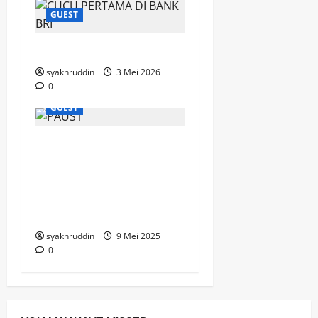
GUEST
Renungan Pagi
syakhruddin
3 Mei 2026
0
GUEST
Paus Leo XIV: Paus
Pertama dari Amerika
Serikat, Pewaris
Semangat Perdamaian
Paus Fransiskus
syakhruddin
9 Mei 2025
0