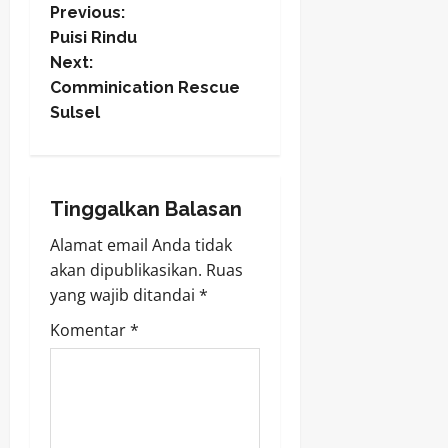
P
Previous:
Puisi Rindu
o
Next:
Comminication Rescue
s
Sulsel
t
n
Tinggalkan Balasan
a
Alamat email Anda tidak
v
akan dipublikasikan.
Ruas
yang wajib ditandai
*
i
Komentar
*
g
a
t