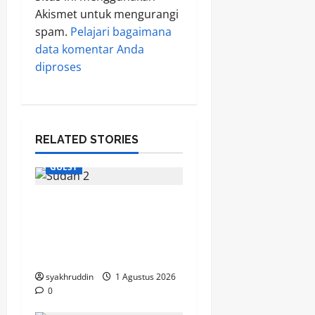
Akismet untuk mengurangi
spam.
Pelajari bagaimana
data komentar Anda
diproses
RELATED STORIES
GUEST
Jejak Dakwah dari
Tanah Sudan Menyapa
Jamaah Masjid Besar
Al-Abrar
syakhruddin
1 Agustus 2026
0