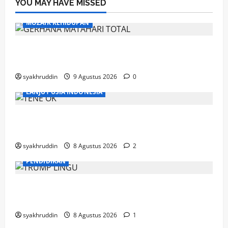
YOU MAY HAVE MISSED
MOZAIK KEHIDUPAN
Mozaik Kehidupan Edisi Senin 10 Agustus
2026
syakhruddin
9 Agustus 2026
0
LANJUT USIA INDONESIA
Ahad, Lansia dan Semangat Menjaga
Kebugaran
syakhruddin
8 Agustus 2026
2
PENDIDIKAN
Mozaik Kehidupan Edisi Ahad, 9 Agustus
2026
syakhruddin
8 Agustus 2026
1