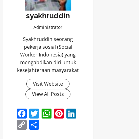
syakhruddin
Administrator
Syakhruddin seorang
pekerja sosial (Social
Worker Indonesia) yang
mengabdikan diri untuk
kesejahteraan masyarakat
Visit Website
View All Posts
Facebook
Twitter
WhatsApp
Pinterest
LinkedIn
Copy
Share
Link