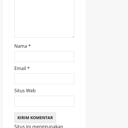
i
o
n
Nama
*
Email
*
Situs Web
Situs ini menggunakan