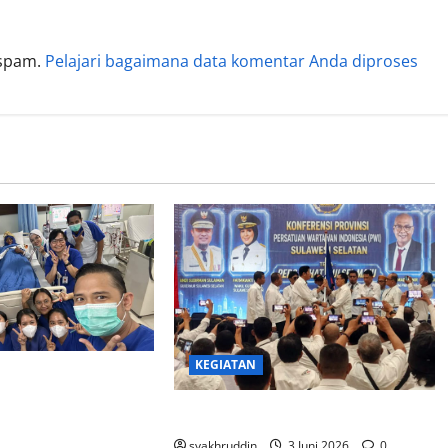
 spam.
Pelajari bagaimana data komentar Anda diproses
KEGIATAN
ang Hemodialisa,
g Mengalir di
Elegi Aklamasi di Senja Pers
ke-67
syakhruddin
3 Juni 2026
0