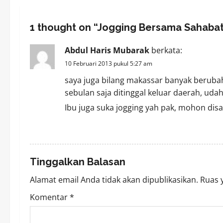
n
1 thought on “
Jogging Bersama Sahaba
a
Abdul Haris Mubarak
berkata:
v
10 Februari 2013 pukul 5:27 am
i
saya juga bilang makassar banyak beruba
sebulan saja ditinggal keluar daerah, ud
g
Ibu juga suka jogging yah pak, mohon di
a
REPLY
t
i
Tinggalkan Balasan
Alamat email Anda tidak akan dipublikasikan.
Ruas 
o
Komentar
*
n