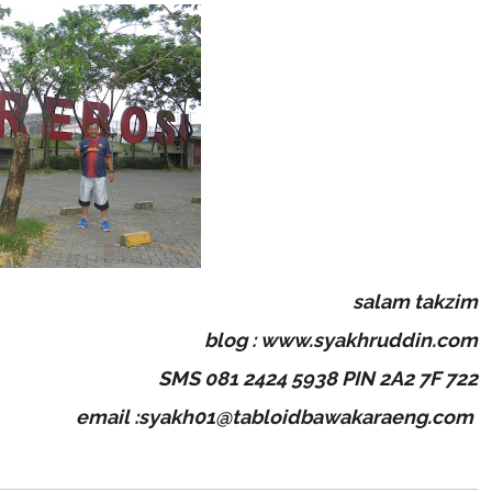
salam takzim
blog :
www.syakhruddin.com
SMS 081 2424 5938 PIN 2A2 7F 722
email :syakh01@tabloidbawakaraeng.com