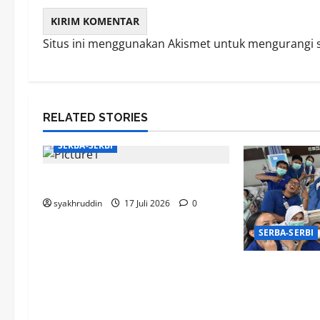
Situs ini menggunakan Akismet untuk mengurangi
RELATED STORIES
SERBA-SERBI
Mentari Pagi di Jiwa
syakhruddin
17 Juli 2026
0
SERBA-SERBI
Puisi di Ru
Bahagia yan
Hari Milad 