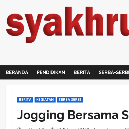
Skip
to
content
BERANDA
PENDIDIKAN
BERITA
SERBA-SERB
BERITA
KEGIATAN
SERBA-SERBI
Jogging Bersama 