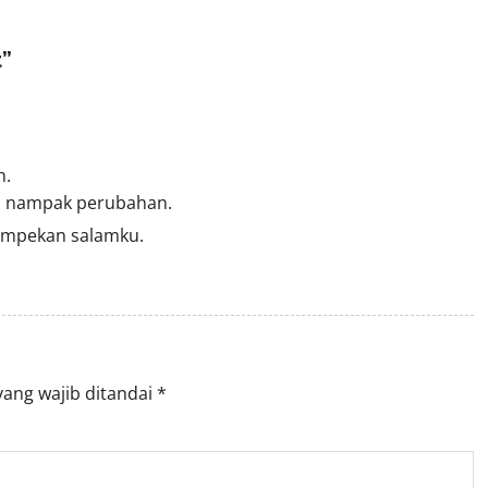
t
”
h.
ah nampak perubahan.
sampekan salamku.
yang wajib ditandai
*