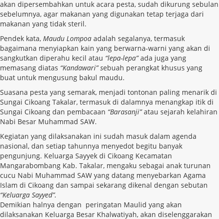
akan dipersembahkan untuk acara pesta, sudah dikurung sebulan
sebelumnya, agar makanan yang digunakan tetap terjaga dari
makanan yang tidak steril
.
P
endek kata,
Maudu Lompoa
adalah segalanya
, termasuk
bagaimana menyiapkan kain yang berwarna-warni yang akan di
sangkutkan diperahu kecil atau
“lepa-lepa”
a
da juga yang
memasang diatas
“Kandawari” s
ebuah perangkat khusus yang
buat untuk mengusung bakul maudu.
Suasan
a pesta yang semarak, menjadi tontonan paling menarik di
Sungai Cikoang Takalar, termasuk di dalam
nya menangkap itik di
Sungai Cikoang dan pembacaan
“Barasanji”
atau sejarah kelahiran
Nabi Besar Muhammad SAW.
Kegiatan yang dilaksanakan ini sudah masuk dalam agenda
nasional, dan setiap tahunnya menyedot begitu banyak
pengunjung. Keluarga Sayyek di Cikoang Kecamatan
Mangarabombang Kab. Takalar, mengaku sebagai anak turunan
cucu Nabi Muhammad SAW yang datang menyebarkan Agama
Islam di Cikoang dan sampai sekarang dikenal dengan sebutan
“Keluarga Sayyed”.
Demikian halnya dengan peringatan Maulid yang akan
dilaksanakan Keluarga Besar Khalwatiyah, akan diselenggarakan