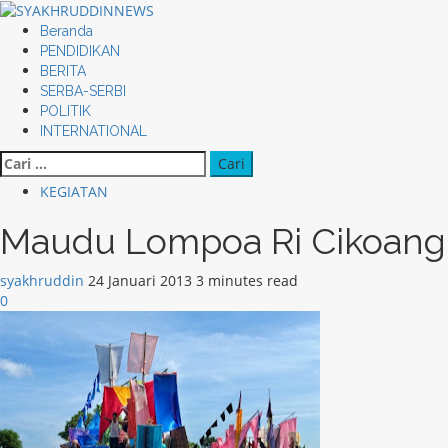
Skip
to
Primary
Beranda
content
Menu
PENDIDIKAN
BERITA
SERBA-SERBI
POLITIK
INTERNATIONAL
Cari
untuk:
KEGIATAN
Maudu Lompoa Ri Cikoang
syakhruddin
24 Januari 2013
3 minutes read
0