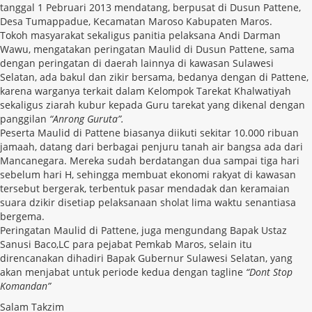
tanggal 1 Pebruari 2013 mendatang, berpusat di Dusun Pattene,
Desa Tumappadue, Kecamatan Maroso Kabupaten Maros.
Tokoh masyarakat sekaligus panitia pelaksana Andi Darman
Wawu, mengatakan peringatan Maulid di Dusun Pattene, sama
dengan peringatan di daerah lainnya di kawasan Sulawesi
Selatan, ada bakul dan zikir bersama, bedanya dengan di Pattene,
karena warganya terkait dalam Kelompok Tarekat Khalwatiyah
sekaligus ziarah kubur
kepada Guru tarek
at yang dikenal dengan
panggilan
“Anrong Guruta”.
Peserta Maulid di Pattene biasanya diikuti sekitar 10.000 ribuan
jamaah, datang dari berbagai penjuru tanah air bangsa ada dari
Mancanegara. Mereka sudah berdatangan dua sampai tiga hari
sebelum hari H, sehingga membuat ekonomi rakyat di kawasan
tersebut bergerak
, terbentuk pasar mendadak dan keramaian
suara dzikir disetiap pelaksanaan sholat lima waktu senantiasa
bergema.
Peringatan Maulid di Pattene, juga mengundang Bapak Ustaz
Sanusi Baco,LC para pejabat Pemkab Maros, selain itu
direncanakan dihadiri Bapak Gubernur Sulawesi Selatan, yang
akan menjabat untuk periode kedua dengan tagline
“Dont Stop
Komandan”
Salam Takzim