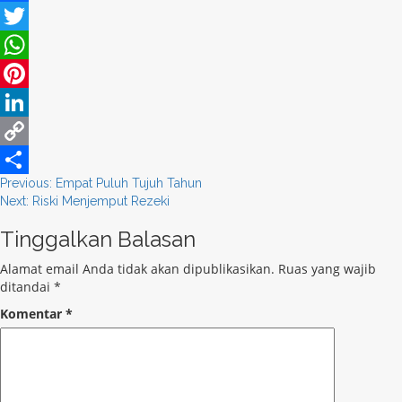
Facebook
Twitter
WhatsApp
Pinterest
LinkedIn
Copy
Post
Previous:
Empat Puluh Tujuh Tahun
Link
Share
Next:
Riski Menjemput Rezeki
navigation
Tinggalkan Balasan
Alamat email Anda tidak akan dipublikasikan.
Ruas yang wajib
ditandai
*
Komentar
*