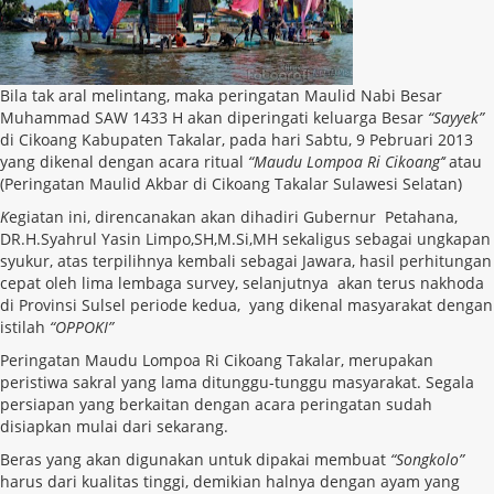
Bila tak aral melintang, maka peringatan Maulid Nabi Besar
Muhammad SAW 1433 H akan diperingati keluarga Besar
“Sayyek”
di Cikoang Kabupaten Takalar, pada hari Sabtu, 9 Pebruari 2013
yang dikenal dengan acara ritual
“Maudu Lompoa Ri Cikoang’
‘
atau
(Peringatan Maulid Akbar di Cikoang Takalar Sulawesi Selatan)
K
egiatan ini, direncanakan akan dihadiri Gubernur Petahana,
DR.H.Syahrul Yasin Limpo,SH,M.Si,MH sekaligus sebagai ungkapan
syukur, atas terpilihnya kembali sebagai Ja
wara, hasil perhitungan
cepat oleh lima lembaga survey, selanjutnya akan terus nakhoda
di Provinsi Sulsel
p
eriode
kedua,
yang dikenal masyarakat dengan
istilah
“OPPOKI”
Peringatan Maudu Lompoa Ri Cikoang Takalar, merupakan
peristiwa sakral yang lama ditunggu-tunggu masyarakat. Segala
persiapan yang berkaitan dengan acara peringatan sudah
disiapkan mulai dari sekarang
.
B
eras yang akan digunakan untuk dipakai membuat
“Songkolo”
harus dari kualitas tinggi, demikian halnya dengan ayam yang