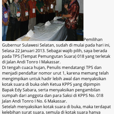
Pemilihan
Gubernur Sulawesi Selatan, sudah di mulai pada hari ini,
Selasa 22 Januari 2013. Sebagai wajib pilih, saya berada
pada TPS (Tempat Pemungutan Suara) 018 yang terletak
di Jalan Andi T
o
nro I Makassar.
Di tengah cuaca hujan, Penulis mendatangi TPS dan
menjadi pendaftar nomor urut 1, karena memang telah
mengimpikan untuk hadir lebih awal dan menyaksikan
kota
k
suara di buka oleh Ketua KPPS yang dipimpin
Bapak Edy Sabara
,
serta menyaksikan pengambilan
sumpah dari anggota dan
para Saksi di KPPS No. 018
Jalan Andi Tonro I No. 6 Makassar.
Setelah menyaksikan kota
k
suara di buka, maka terdapat
kelebihan surat suara, semula di kotak suara hanya