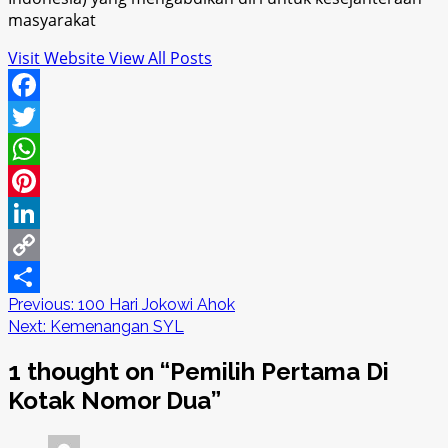
masyarakat
Visit Website
View All Posts
Facebook
Twitter
WhatsApp
Pinterest
LinkedIn
Copy
Post
Previous:
100 Hari Jokowi Ahok
Link
Share
Next:
Kemenangan SYL
navigation
1 thought on “
Pemilih Pertama Di
Kotak Nomor Dua
”