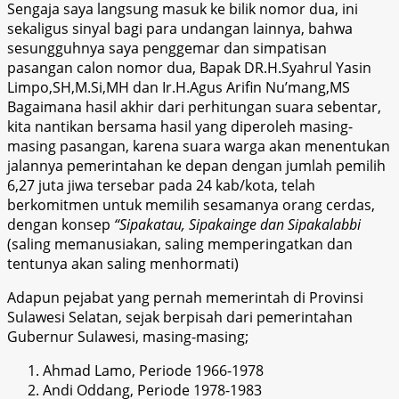
Sengaja saya langsung masuk ke bilik nomor dua, ini
sekaligus sinyal bagi para undangan lainnya, bahwa
sesungguhnya saya penggemar dan simpatisan
pasangan calon nomor dua, Bapak DR.H.Syahrul Yasin
Limpo,SH,M.Si,MH dan Ir.H.Agus Arifin Nu’mang,MS
Bagaimana hasil akhir dari perhitungan suara sebentar,
kita nantikan bersama hasil yang diperoleh masing-
masing pasangan, karena suara warga akan menentukan
jalannya pemerintahan ke depan dengan jumlah pemilih
6,27 juta jiwa tersebar pada 24 kab/kota, telah
berkomitmen untuk
memilih sesamanya orang cerdas
,
dengan konsep
“Sipakatau, Sipakainge
dan
Sipakalab
bi
(saling memanusiakan, saling memperingatkan dan
tentunya akan salin
g menhormati)
Adapun pejabat yang pernah memerintah di
Provinsi
Sulawesi Selatan, sejak berpisah dari pemerintahan
Gubernur Sulawesi, masing-masing;
Ahmad Lamo, Periode 1966-1978
Andi
O
ddang
, Periode 1978-19
8
3