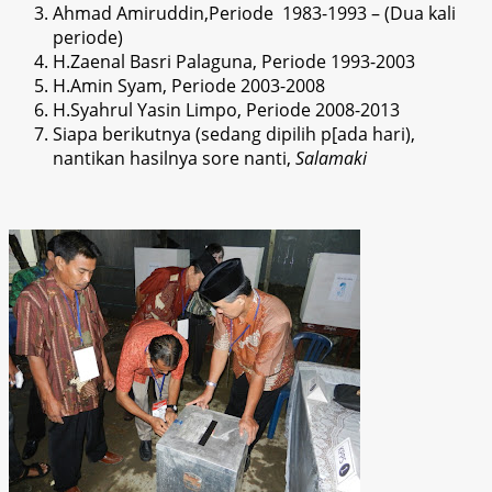
Ahmad Amiruddin,
Periode
1983-1993 – (Dua kali
periode)
H.Zaenal Basri
P
alaguna
, Periode 1993-2003
H.Amin Syam
, Periode 2003-2008
H.Syahr
ul Yasin Limpo, Periode 20
08-2013
Siapa berikutnya (sedang dipilih p[ada h
ari),
nantikan hasilnya sore nanti,
Salamaki