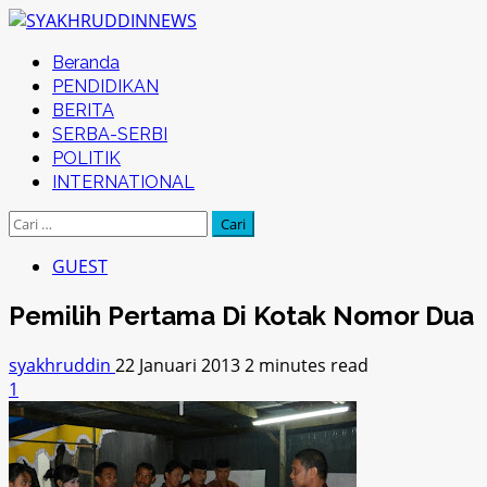
Skip
to
Primary
Beranda
content
Menu
PENDIDIKAN
BERITA
SERBA-SERBI
POLITIK
INTERNATIONAL
Cari
untuk:
GUEST
Pemilih Pertama Di Kotak Nomor Dua
syakhruddin
22 Januari 2013
2 minutes read
1