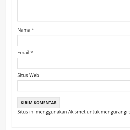
i
o
Nama
*
n
Email
*
Situs Web
Situs ini menggunakan Akismet untuk mengurangi