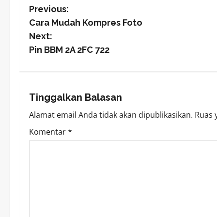
P
Previous:
Cara Mudah Kompres Foto
o
Next:
s
Pin BBM 2A 2FC 722
t
n
Tinggalkan Balasan
a
Alamat email Anda tidak akan dipublikasikan.
Ruas 
v
Komentar
*
i
g
a
t