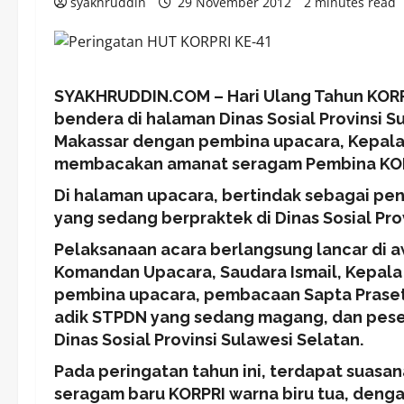
syakhruddin
29 November 2012
2 minutes read
SYAKHRUDDIN.COM – Hari Ulang Tahun KORPR
bendera di halaman Dinas Sosial Provinsi Su
Makassar dengan pembina upacara, Kepala B
membacakan amanat seragam Pembina KORP
Di halaman upacara, bertindak sebagai p
yang sedang berpraktek di Dinas Sosial Pro
Pelaksanaan acara berlangsung lancar di
Komandan Upacara, Saudara Ismail, Kepala 
pembina upacara, pembacaan Sapta Praset
adik STPDN yang sedang magang, dan peser
Dinas Sosial Provinsi Sulawesi Selatan.
Pada peringatan tahun ini, terdapat suas
seragam baru KORPRI warna biru tua, deng