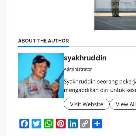
ABOUT THE AUTHOR
syakhruddin
Administrator
Syakhruddin seorang pekerja
mengabdikan diri untuk kes
Visit Website
View Al
Facebook
Twitter
WhatsApp
Pinterest
LinkedIn
Copy
Share
Link