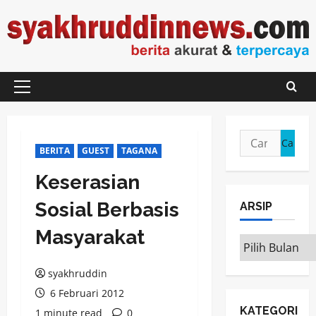
Skip
to
content
Primary
Menu
Cari
BERITA
GUEST
TAGANA
untuk:
Keserasian
Sosial Berbasis
ARSIP
Masyarakat
ARSIP
syakhruddin
6 Februari 2012
KATEGORI
1 minute read
0