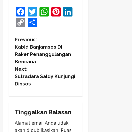
Facebook
Twitter
WhatsApp
Pinterest
LinkedIn
Copy
Share
Link
P
Previous:
Kabid Banjamsos Di
o
Raker Penanggulangan
Bencana
s
Next:
t
Sutradara Saldy Kunjungi
Dinsos
n
a
Tinggalkan Balasan
v
Alamat email Anda tidak
i
akan dipublikasikan.
Ruas