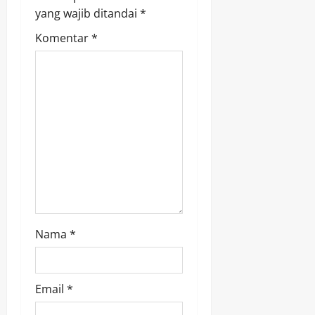
yang wajib ditandai
*
g
Komentar
*
a
t
i
o
n
Nama
*
Email
*