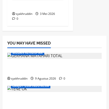
Renungan Pagi
syakhruddin
3 Mei 2026
0
YOU MAY HAVE MISSED
MOZAIK KEHIDUPAN
Mozaik Kehidupan Edisi Senin 10 Agustus
2026
syakhruddin
9 Agustus 2026
0
LANJUT USIA INDONESIA
Ahad, Lansia dan Semangat Menjaga
Kebugaran