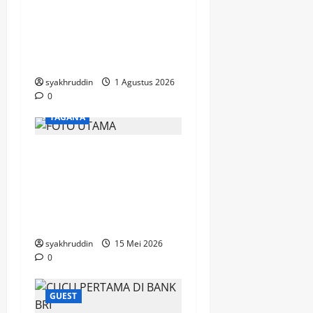
Jejak Dakwah dari
Tanah Sudan Menyapa
Jamaah Masjid Besar
Al-Abrar
syakhruddin
1 Agustus 2026
0
TAGANA
Gerimis Tak Surutkan
Semangat, Mahasiswa
Kesos UIN Alauddin
Tempah Diri Bersama
TAGANA
syakhruddin
15 Mei 2026
0
GUEST