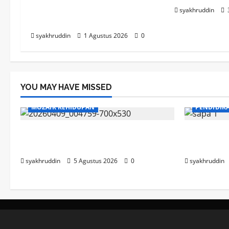
Sudan Menyapa Jamaah
syakhruddin
Masjid Besar Al-Abrar
syakhruddin
1 Agustus 2026
0
YOU MAY HAVE MISSED
MOZAIK KEHIDUPAN
PENDIDIK
Mozaik Kehidupan Edisi Jumat, 7
Mozaik Ke
Agustus 2026
Agustus 
syakhruddin
5 Agustus 2026
0
syakhruddin