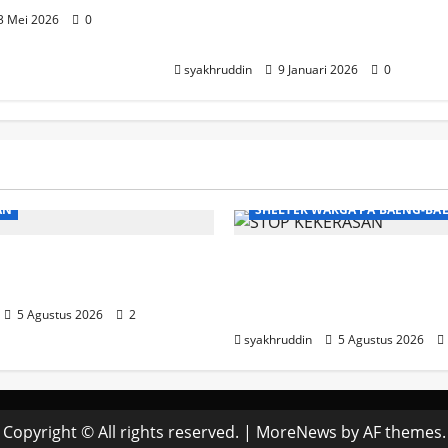
Musrenbang: Menjahit Mimpi
3 Mei 2026
0
di Pa’Baeng-Baeng
syakhruddin
9 Januari 2026
0
AN
SHELTER WARGA PA'BAENG-BA
hidupan Edisi Kamis, 6
DP3A Makassar Satukan
2026
Aparat dan Pendamping
Kekerasan Seksual
5 Agustus 2026
2
syakhruddin
5 Agustus 2026
Copyright © All rights reserved.
|
MoreNews
by AF themes.