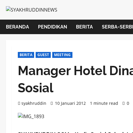
Skip
to
content
BERANDA
PENDIDIKAN
BERITA
SERBA-SERB
BERITA
GUEST
MEETING
Manager Hotel Dina
Sosial
syakhruddin
10 Januari 2012
1 minute read
0