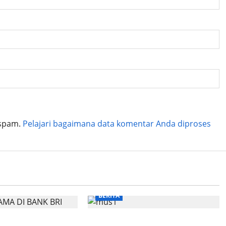
 spam.
Pelajari bagaimana data komentar Anda diproses
BERITA
agi
Catatan ringan dari