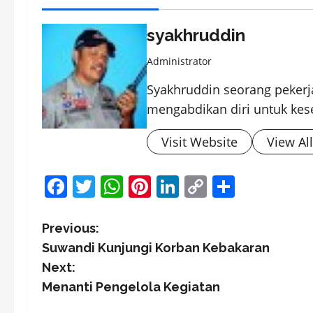
syakhruddin
Administrator
Syakhruddin seorang pekerja
mengabdikan diri untuk kes
Visit Website
View Al
Facebook
Twitter
WhatsApp
Pinterest
LinkedIn
Copy
Share
Link
P
Previous:
Suwandi Kunjungi Korban Kebakaran
o
Next:
s
Menanti Pengelola Kegiatan