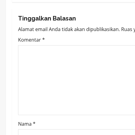
t
n
Tinggalkan Balasan
a
Alamat email Anda tidak akan dipublikasikan.
Ruas 
v
Komentar
*
i
g
a
t
i
o
Nama
*
n