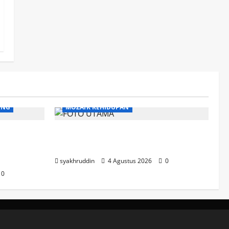
ENG
MOZAIK KEHIDUPAN
 Langkah
Mozaik Kehidupan Edisi Rabu, 5
 Perangi
Agustus 2026
syakhruddin
4 Agustus 2026
0
0