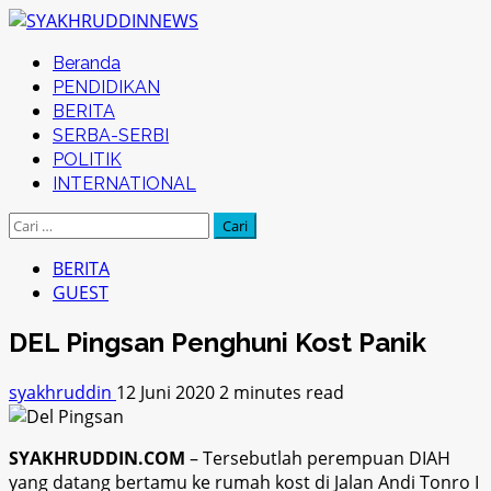
Skip
to
Primary
Beranda
content
Menu
PENDIDIKAN
BERITA
SERBA-SERBI
POLITIK
INTERNATIONAL
Cari
untuk:
BERITA
GUEST
DEL Pingsan Penghuni Kost Panik
syakhruddin
12 Juni 2020
2 minutes read
SYAKHRUDDIN.COM
– Tersebutlah perempuan DIAH
yang datang bertamu ke rumah kost di Jalan Andi Tonro I