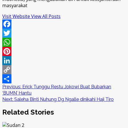
masyarakat
Visit Website
View All Posts
Facebook
Twitter
WhatsApp
Pinterest
LinkedIn
Copy
Post
Previous:
Erick Tunggu Restu Jokowi Buat Bubarkan
Link
Share
‘BUMN’ Hantu
navigation
Next:
Saleha Binti Nuhung Dg Ngalle dinikahi Haji Tiro
Related Stories